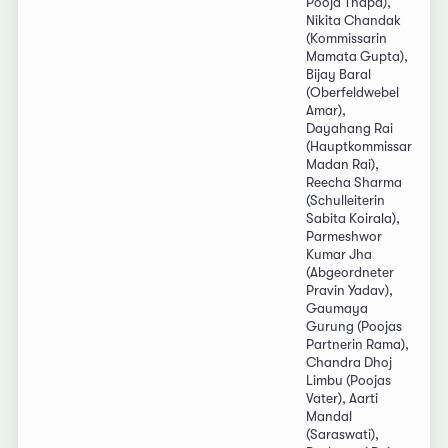
Pooja Thapa),
Nikita Chandak
(Kommissarin
Mamata Gupta),
Bijay Baral
(Oberfeldwebel
Amar),
Dayahang Rai
(Hauptkommissar
Madan Rai),
Reecha Sharma
(Schulleiterin
Sabita Koirala),
Parmeshwor
Kumar Jha
(Abgeordneter
Pravin Yadav),
Gaumaya
Gurung (Poojas
Partnerin Rama),
Chandra Dhoj
Limbu (Poojas
Vater), Aarti
Mandal
(Saraswati),