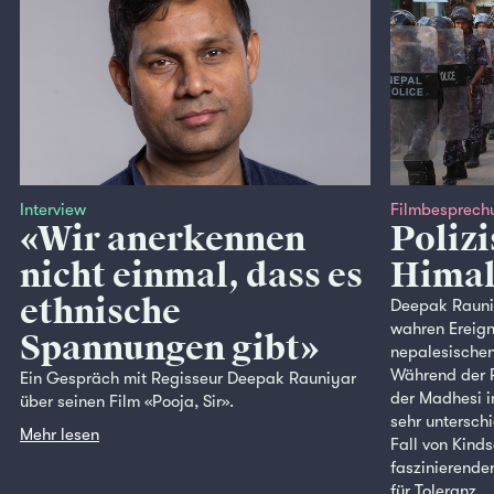
Interview
Filmbesprech
«Wir anerkennen
Polizi
nicht einmal, dass es
Himal
ethnische
Deepak Rauniya
wahren Ereigni
Spannungen gibt»
nepalesischen
Während der P
Ein Gespräch mit Regisseur Deepak Rauniyar
der Madhesi i
über seinen Film «Pooja, Sir».
sehr unterschi
Mehr lesen
Fall von Kind
faszinierende
für Toleranz.