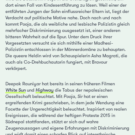
dort einen Fall von Kindesentführung zu lösen. Weil einer der
entführten Jungen der Sohn einflussreicher Eltern ist, liegt der
Verdacht auf politische Motive nahe. Doch nach und nach
kommt Pooja, die als weibliche und lesbische Polizistin gleich
mehrfacher Diskriminierung ausgesetzt ist, einer anderen
bitteren Wahrheit auf die Spur. Unter dem Druck ihrer
Vorgesetzten versucht sie sich mithilfe einer Madhesi-
Polizistin entschlossen in der Männerdomäne zu behaupten.
Die queere Heldin wird von Schauspielerin Asha Magrati, die
auch als Co-Drehbuchautorin fungiert, mit Bravour
verkörpert.
Deepak Rauniyar hat bereits in seinen früheren Filmen
White Sun
und
Highway
die Tabus der nepalesischen
Gesellschaft beleuchtet. Mit
Pooja, Sir
hat er einen
ergreifenden Krimi geschrieben, in dem jede Wendung eine
Facette der Ungerechtigkeit beleuchtet. Inspiriert von realen
Ereignissen, die während der heftigen Proteste 2015 in
Südnepal stattfanden, stützt er sich auf wahre
Zeugenaussagen und eigene Erfahrungen mit Diskriminierung
und wirft damit einen scharfen Blick auf interethnische