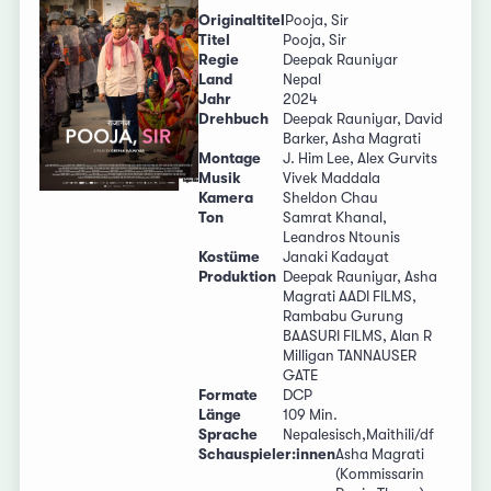
Originaltitel
Pooja, Sir
Titel
Pooja, Sir
Regie
Deepak Rauniyar
Land
Nepal
Jahr
2024
Drehbuch
Deepak Rauniyar, David
Barker, Asha Magrati
Montage
J. Him Lee, Alex Gurvits
Musik
Vivek Maddala
Kamera
Sheldon Chau
Ton
Samrat Khanal,
Leandros Ntounis
Kostüme
Janaki Kadayat
Produktion
Deepak Rauniyar, Asha
Magrati AADI FILMS,
Rambabu Gurung
BAASURI FILMS, Alan R
Milligan TANNAUSER
GATE
Formate
DCP
Länge
109 Min.
Sprache
Nepalesisch,Maithili/df
Schauspieler:innen
Asha Magrati
(Kommissarin