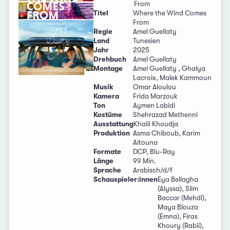
From
Titel
Where the Wind Comes
From
Regie
Amel Guellaty
Land
Tunesien
Jahr
2025
Drehbuch
Amel Guellaty
Montage
Amel Guellaty , Ghalya
Lacroix, Malek Kammoun
Musik
Omar Aloulou
Kamera
Frida Marzouk
Ton
Aymen Labidi
Kostüme
Shehrazad Methenni
Ausstattung
Khalil Khoudja
Produktion
Asma Chiboub, Karim
Aitouna
Formate
DCP, Blu-Ray
Länge
99 Min.
Sprache
Arabisch/d/f
Schauspieler:innen
Eya Bellagha
(Alyssa), Slim
Baccar (Mehdi),
Maya Blouza
(Emna), Firas
Khoury (Rabii),