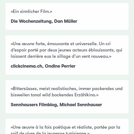
«Ein sinnlicher Film.»
Die Wochenzeitung, Dan Müller
«Une œuvre forte, émouvante et universelle. Un cri
d’espoir porté par deux jeunes acteurs éblouissants, qui
laissent derrière eux le sillage d’un vent nouveau.»
clickcinema.ch, Ondine Perrier
«Bittersüsses, meist realistisches, immer packendes und
bisweilen tonal wild bockendes Erzählkino.»
Sennhausers Filmblog, Michael Sennhauser
«Une œuvre à la fois poétique et réaliste, portée par la
soif de vivre de la jeunesse tunisienne.»