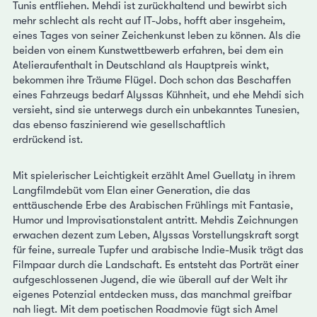
Tunis entfliehen. Mehdi ist zurückhaltend und bewirbt sich
mehr schlecht als recht auf IT-Jobs, hofft aber insgeheim,
eines Tages von seiner Zeichenkunst leben zu können. Als die
beiden von einem Kunstwettbewerb erfahren, bei dem ein
Atelieraufenthalt in Deutschland als Hauptpreis winkt,
bekommen ihre Träume Flügel. Doch schon das Beschaffen
eines Fahrzeugs bedarf Alyssas Kühnheit, und ehe Mehdi sich
versieht, sind sie unterwegs durch ein unbekanntes Tunesien,
das ebenso faszinierend wie gesellschaftlich
erdrückend ist.
Mit spielerischer Leichtigkeit erzählt Amel Guellaty in ihrem
Langfilmdebüt vom Elan einer Generation, die das
enttäuschende Erbe des Arabischen Frühlings mit Fantasie,
Humor und Improvisationstalent antritt. Mehdis Zeichnungen
erwachen dezent zum Leben, Alyssas Vorstellungskraft sorgt
für feine, surreale Tupfer und arabische Indie-Musik trägt das
Filmpaar durch die Landschaft. Es entsteht das Porträt einer
aufgeschlossenen Jugend, die wie überall auf der Welt ihr
eigenes Potenzial entdecken muss, das manchmal greifbar
nah liegt. Mit dem poetischen Roadmovie fügt sich Amel