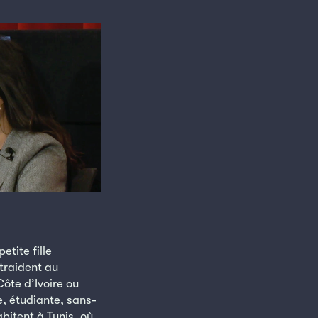
etite fille
traident au
Côte d’Ivoire ou
re, étudiante, sans-
abitent à Tunis, où