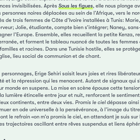
ences invisibilisées. Après
Sous les figues
, elle nous plonge a
s personnes noires déplacées au sein de l’Afrique, vers le nor
s de trois femmes de Côte d’Ivoire installées à Tunis: Marie
rveur; Jolie, étudiante, compte bien s’intégrer; Naney, sans
gner l’Europe. Ensemble, elles recueillent la petite Kenza, 
rranée, et forment le tableau nuancé de toutes les femmes q
 familles et racines. Dans une Tunisie hostile, elles se protèg
église, lieu social de communion et de chant.
personnages, Erige Sehiri saisit leurs joies et rires libérateu
ité et la répression qui les menacent. Autant de signaux qui 
eur monde en suspens. La mise en scène épouse cette tensio
la lumière étincelle entre jour et nuit, renforcent le sentimen
eux continents, entre deux vies.
Promis le ciel
dépasse ainsi 
 muer en ode universelle à la persévérance, à l’image du tit
nt le refrain «on m’a promis le ciel, en attendant je suis sur
les trajectoires oscillant entre rêves suspendus et liens éph