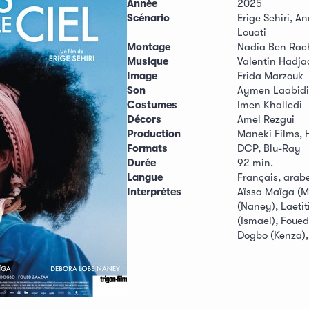
Année
2025
Scénario
Erige Sehiri, A
Louati
Montage
Nadia Ben Rac
Musique
Valentin Hadja
Image
Frida Marzouk
Son
Aymen Laabidi,
Costumes
Imen Khalledi
Décors
Amel Rezgui
Production
Maneki Films, 
Formats
DCP, Blu-Ray
Durée
92 min.
Langue
Français, arabe
Interprètes
Aïssa Maïga (M
(Naney), Laeti
(Ismael), Foued
Dogbo (Kenza),