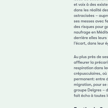
et voix à des exist
dans les réalité de
ostracisées – auprè
ses messes avec fe
des risques pour ga
naufrage en Médite
derrière elles leurs
l’écart, dans leur 
Au plus près de ses 
affleurer la précar
respiration dans l
crépusculaires, où 
permanent: entre d
migration, pour se
groupe Delgres – do
fait écho à toutes 