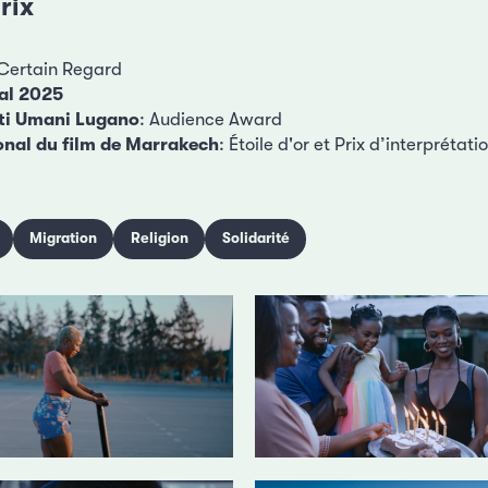
rix
Certain Regard
val 2025
itti Umani Lugano
: Audience Award
ional du film de Marrakech
: Étoile d'or et Prix d’interpréta
Migration
Religion
Solidarité