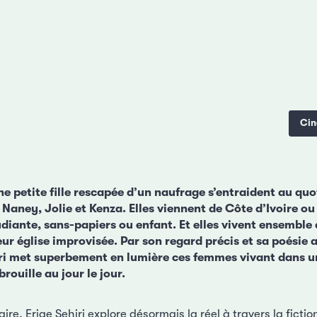
Ci
e petite fille rescapée d’un naufrage s’entraident au quot
 Naney, Jolie et Kenza. Elles viennent de Côte d’Ivoire ou d
diante, sans-papiers ou enfant. Et elles vivent ensemble à
ur église improvisée. Par son regard précis et sa poésie 
hiri met superbement en lumière ces femmes vivant dans u
rouille au jour le jour.
re, Erige Sehiri explore désormais la réel à travers la ficti