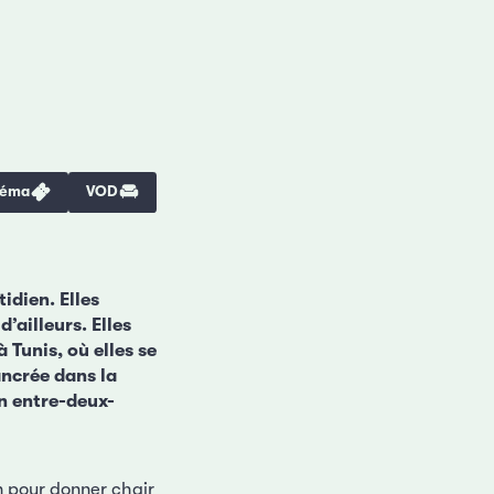
néma
VOD
idien. Elles
’ailleurs. Elles
 Tunis, où elles se
ancrée dans la
n entre-deux-
on pour donner chair