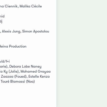
nna Ciennik, Malika Cécile
hid
dj
 Alexis Jung, Simon Apostolou
Heina Production
/d/f+i
arie), Debora Lobe Naney
tia Ky (Jolie), Mohamed Grayaa
 Zaazaa (Foued), Estelle Kenza
 Touré Blamassi (Noa)