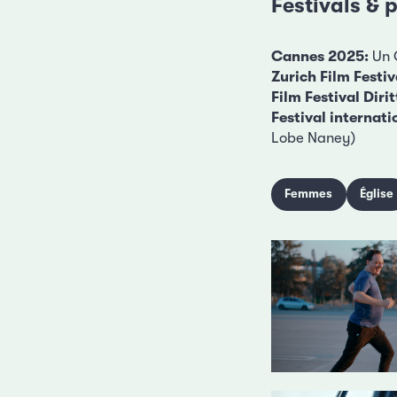
Festivals & p
Cannes 2025:
Un 
Zurich Film Festi
Film Festival Dir
Festival internat
Lobe Naney)
Femmes
Église