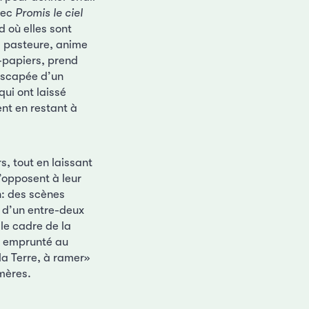
vec
Promis le ciel
d où elles sont
, pasteure, anime
-papiers, prend
rescapée d’un
ui ont laissé
ent en restant à
rs, tout en laissant
s’opposent à leur
n: des scènes
t d’un entre-deux
le cadre de la
re emprunté au
 la Terre, à ramer»
émères.