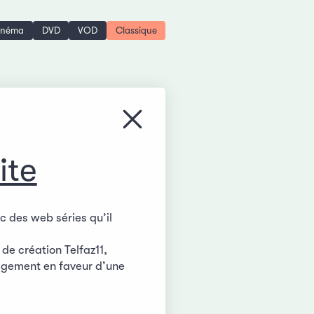
inéma
DVD
VOD
Classique
Fermer le menu
ite
c des web séries qu’il
de création Telfaz11,
agement en faveur d’une