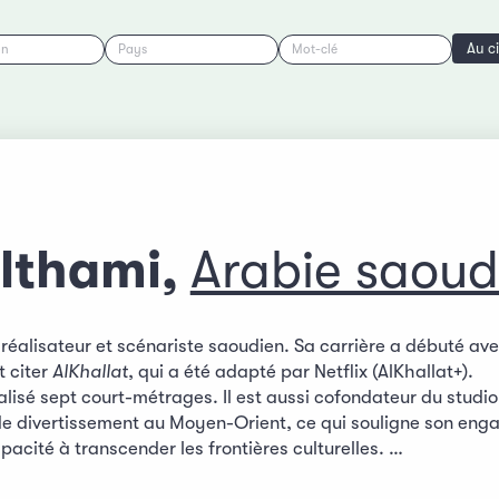
Au c
on
Pays
Mot-clé
althami,
Arabie saoud
 réalisateur et scénariste saoudien. Sa carrière a débuté ave
t citer
AlKhallat
, qui a été adapté par Netflix (AlKhallat+).
lisé sept court-métrages. Il est aussi cofondateur du studio 
de divertissement au Moyen-Orient, ce qui souligne son eng
pacité à transcender les frontières culturelles. …