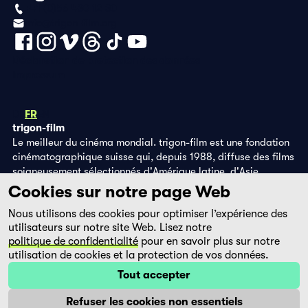
+41 (0)56 430 12 30
info@trigon-film.org
Déclaration de protection des données
Impressum
DE
FR
EN
trigon-film
Le meilleur du cinéma mondial. trigon-film est une fondation
cinématographique suisse qui, depuis 1988, diffuse des films
soigneusement sélectionnés d'Amérique latine, d'Asie,
d'Afrique et d'Europe de l'Est, dans les salles de cinéma,
Cookies sur notre page Web
grâce à ses propres éditions DVD et sur la plateforme de
Nous utilisons des cookies pour optimiser l’expérience des
streaming filmingo.
utilisateurs sur notre site Web. Lisez notre
politique de confidentialité
pour en savoir plus sur notre
utilisation de cookies et la protection de vos données.
Tout accepter
Refuser les cookies non essentiels