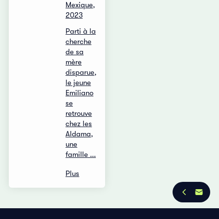
Mexique,
2023
Parti à la
cherche
de sa
mère
disparue,
le jeune
Emiliano
se
retrouve
chez les
Aldama,
une
famille ...
Plus