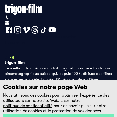
+41 (0)56 430 12 30
info@trigon-film.org
Déclaration de protection des données
Impressum
DE
FR
EN
trigon-film
Le meilleur du cinéma mondial. trigon-film est une fondation
cinématographique suisse qui, depuis 1988, diffuse des films
soigneusement sélectionnés d'Amérique latine, d'Asie,
d'Afrique et d'Europe de l'Est, dans les salles de cinéma,
Cookies sur notre page Web
grâce à ses propres éditions DVD et sur la plateforme de
Nous utilisons des cookies pour optimiser l’expérience des
streaming filmingo.
utilisateurs sur notre site Web. Lisez notre
politique de confidentialité
pour en savoir plus sur notre
utilisation de cookies et la protection de vos données.