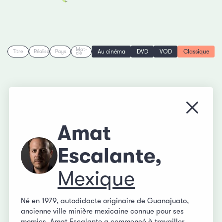
Mot-
Au cinéma
DVD
VOD
Classique
Titre
Réalisation
Pays
clé
Fermer
Amat
Escalante,
Mexique
Né en 1979, autodidacte originaire de Guanajuato,
ancienne ville minière mexicaine connue pour ses
momies, Amat Escalante a commencé à travailler