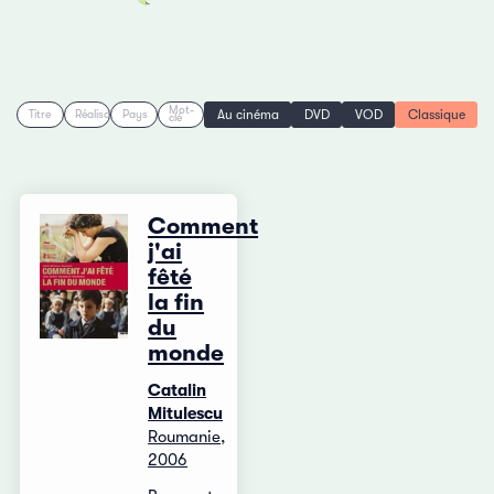
Mot-
Au cinéma
DVD
VOD
Classique
Titre
Réalisation
Pays
clé
Comment
j'ai
fêté
la fin
du
monde
Catalin
Mitulescu
Roumanie,
2006