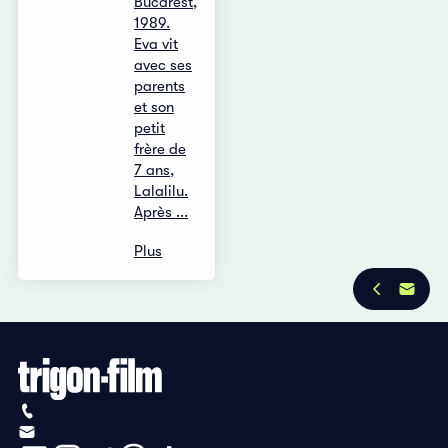
Bucarest,
1989.
Eva vit
avec ses
parents
et son
petit
frère de
7 ans,
Lalalilu.
Après ...
Plus
+41 (0)56 430 12 30
info@trigon-film.org