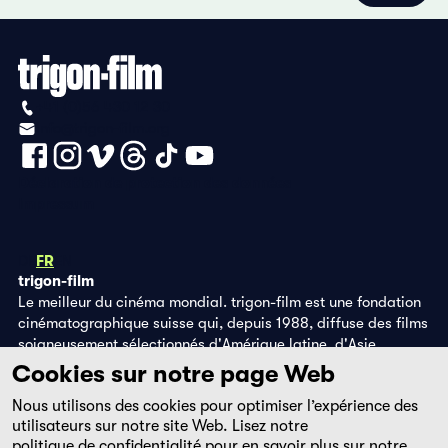
+41 (0)56 430 12 30
info@trigon-film.org
Déclaration de protection des données
Impressum
DE
FR
EN
trigon-film
Le meilleur du cinéma mondial. trigon-film est une fondation
cinématographique suisse qui, depuis 1988, diffuse des films
soigneusement sélectionnés d'Amérique latine, d'Asie,
d'Afrique et d'Europe de l'Est, dans les salles de cinéma,
Cookies sur notre page Web
grâce à ses propres éditions DVD et sur la plateforme de
Nous utilisons des cookies pour optimiser l’expérience des
streaming filmingo.
utilisateurs sur notre site Web. Lisez notre
politique de confidentialité
pour en savoir plus sur notre