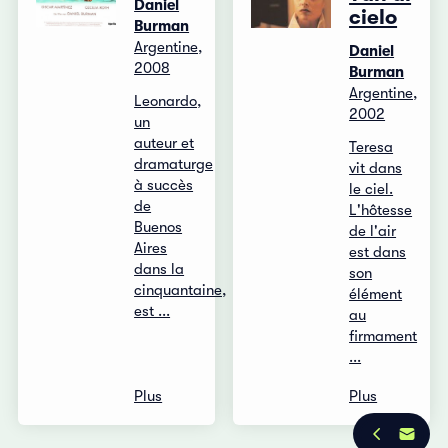
Daniel
cielo
Burman
Argentine,
Daniel
2008
Burman
Argentine,
Leonardo,
2002
un
auteur et
Teresa
dramaturge
vit dans
à succès
le ciel.
de
L'hôtesse
Buenos
de l'air
Aires
est dans
dans la
son
cinquantaine,
élément
est ...
au
firmament
...
Plus
Plus