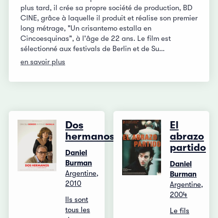
plus tard, il crée sa propre société de production, BD
CINE, grâce à laquelle il produit et réalise son premier
long métrage, "Un crisantemo estalla en
Cincoesquinas", à l'âge de 22 ans. Le film est
sélectionné aux festivals de Berlin et de Su…
en savoir plus
Dos
El
hermanos
abrazo
partido
Daniel
Burman
Daniel
Argentine,
Burman
2010
Argentine,
2004
Ils sont
tous les
Le fils