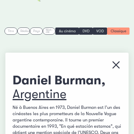
Mot-
Au cinéma
DVD
VOD
Classique
Titre
Réalisation
Pays
clé
Fermer
Daniel Burman,
Argentine
Né à Buenos Aires en 1973, Daniel Burman est l'un des
cinéastes les plus prometteurs de la Nouvelle Vague
argentine contemporaine. Il tourne un premier
documentaire en 1993, "En qué estación estamos", qui
obtient une mention spéciale de l'UNESCO. Deux ans