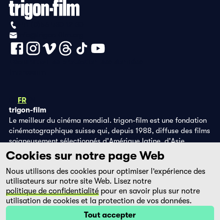
+41 (0)56 430 12 30
info@trigon-film.org
Déclaration de protection des données
Impressum
DE
FR
EN
trigon-film
Le meilleur du cinéma mondial. trigon-film est une fondation
cinématographique suisse qui, depuis 1988, diffuse des films
soigneusement sélectionnés d'Amérique latine, d'Asie,
d'Afrique et d'Europe de l'Est, dans les salles de cinéma,
Cookies sur notre page Web
grâce à ses propres éditions DVD et sur la plateforme de
Nous utilisons des cookies pour optimiser l’expérience des
streaming filmingo.
utilisateurs sur notre site Web. Lisez notre
politique de confidentialité
pour en savoir plus sur notre
utilisation de cookies et la protection de vos données.
Tout accepter