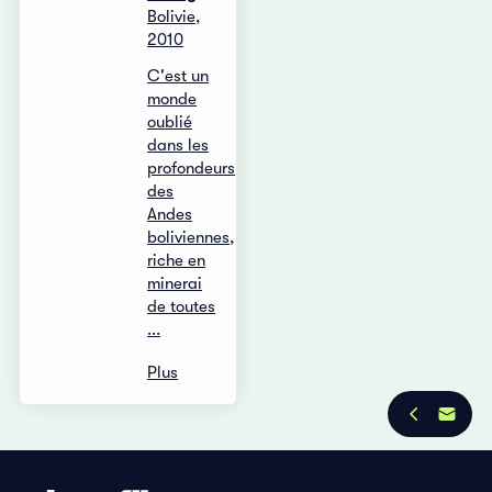
Bolivie,
2010
C'est un
monde
oublié
dans les
profondeurs
des
Andes
boliviennes,
riche en
minerai
de toutes
...
Plus