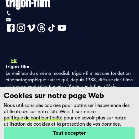
+41 (0)56 430 12 30
info@trigon-film.org
Déclaration de protection des données
Impressum
DE
FR
EN
trigon-film
Le meilleur du cinéma mondial. trigon-film est une fondation
cinématographique suisse qui, depuis 1988, diffuse des films
soigneusement sélectionnés d'Amérique latine, d'Asie,
d'Afrique et d'Europe de l'Est, dans les salles de cinéma,
Cookies sur notre page Web
grâce à ses propres éditions DVD et sur la plateforme de
Nous utilisons des cookies pour optimiser l’expérience des
streaming filmingo.
utilisateurs sur notre site Web. Lisez notre
politique de confidentialité
pour en savoir plus sur notre
utilisation de cookies et la protection de vos données.
Tout accepter