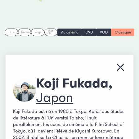
Mot-
Au cinéma
DVD
VOD
Classique
Titre
Réalisation
Pays
clé
Fermer
Koji Fukada,
Japon
Koji Fukada est né en 1980 à Tokyo. Après des études
de littérature à l’Université Taisho, il suit
parallèlement les cours de cinéma à la Film School of
Tokyo, où il devient l’élève de Kiyoshi Kurosawa. En
2002, il réalise
La Chaise
, son premier long-métrage