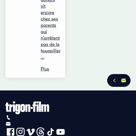
vit
encore
chez ses
parents
qui
n’arrêtent
pas de le
houspiller
...
Plus
+41 (0)56 430 12 30
info@trigon-film.org