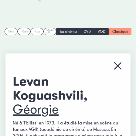
Mot-
Au cinéma
DVD
VOD
Classique
Titre
Réalisation
Pays
clé
Fermer
Levan
Koguashvili,
Géorgie
Né à Tbilissi en 1973. Il a étudié la mise en scène au
fameux VGIK (académie de cinéma) de Moscou. En
2006, il achevait le programme cinéma posturale à la