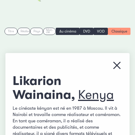
Mot-
Au cinéma
DVD
VOD
Classique
Titre
Réalisation
Pays
clé
Fermer
Likarion
Wainaina,
Kenya
Le cinéaste kényan est né en 1987 à Moscou. Il vit à
Nairobi et travaille comme réalisateur et caméraman.
En tant que caméraman, il a réalisé des
documentaires et des publicités, et comme
réalisateur, il a signé divers formats télévisuels et