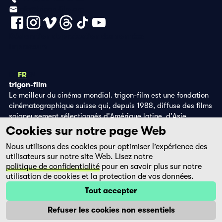
info@trigon-film.org
Déclaration de protection des données
Impressum
DE
FR
EN
trigon-film
Le meilleur du cinéma mondial. trigon-film est une fondation
cinématographique suisse qui, depuis 1988, diffuse des films
soigneusement sélectionnés d'Amérique latine, d'Asie,
d'Afrique et d'Europe de l'Est, dans les salles de cinéma,
Cookies sur notre page Web
grâce à ses propres éditions DVD et sur la plateforme de
Nous utilisons des cookies pour optimiser l’expérience des
streaming filmingo.
utilisateurs sur notre site Web. Lisez notre
politique de confidentialité
pour en savoir plus sur notre
utilisation de cookies et la protection de vos données.
Tout accepter
Refuser les cookies non essentiels