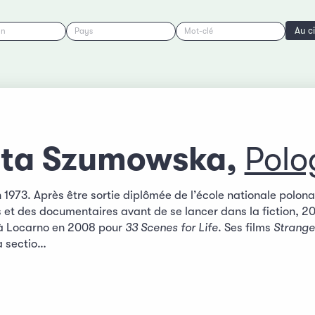
Au c
on
Pays
Mot-clé
ata Szumowska,
Polo
1973. Après être sortie diplômée de l’école nationale polonai
 et des documentaires avant de se lancer dans la fiction, 
 à Locarno en 2008 pour
33 Scenes for Life
. Ses films
Strange
a sectio…