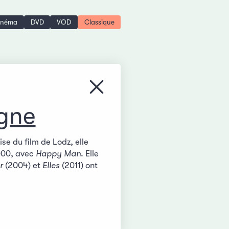
inéma
DVD
VOD
Classique
Fermer le menu
gne
se du film de Lodz, elle
2000, avec
Happy Man
. Elle
r
(2004) et
Elles
(2011) ont