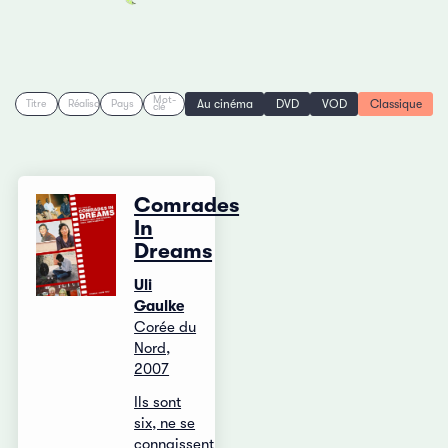
Mot-
Au cinéma
DVD
VOD
Classique
Titre
Réalisation
Pays
clé
Comrades
In
Dreams
Uli
Gaulke
Corée du
Nord,
2007
Ils sont
six, ne se
connaissent