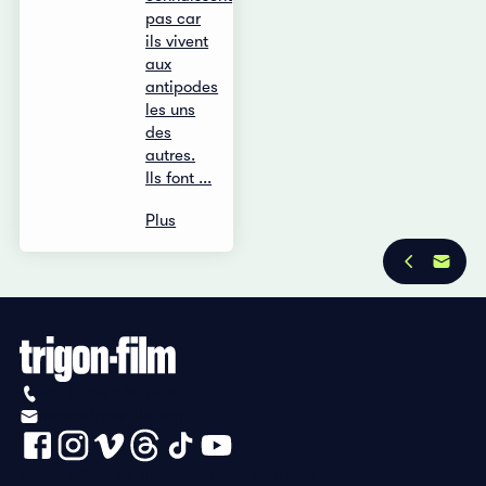
pas car
ils vivent
aux
antipodes
les uns
des
autres.
Ils font ...
Plus
+41 (0)56 430 12 30
info@trigon-film.org
Déclaration de protection des données