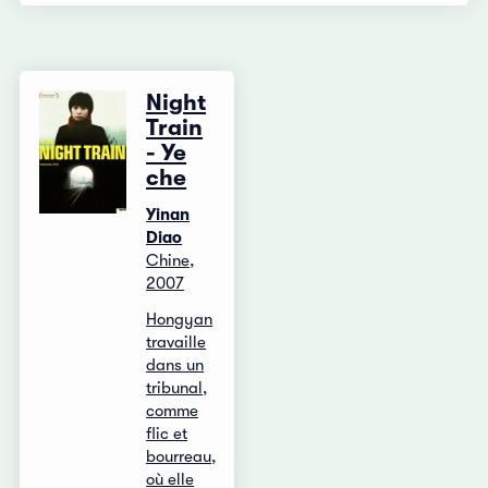
Night
Train
- Ye
che
Yinan
Diao
Chine,
2007
Hongyan
travaille
dans un
tribunal,
comme
flic et
bourreau,
où elle