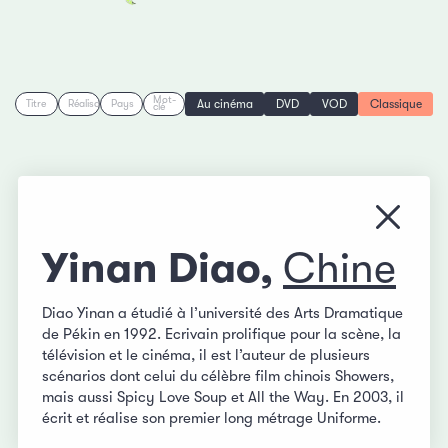
Mot-
Au cinéma
DVD
VOD
Classique
Titre
Réalisation
Pays
clé
Fermer
Yinan Diao,
Chine
Diao Yinan a étudié à l’université des Arts Dramatique
de Pékin en 1992. Ecrivain prolifique pour la scène, la
télévision et le cinéma, il est l’auteur de plusieurs
scénarios dont celui du célèbre film chinois Showers,
mais aussi Spicy Love Soup et All the Way. En 2003, il
écrit et réalise son premier long métrage Uniforme.