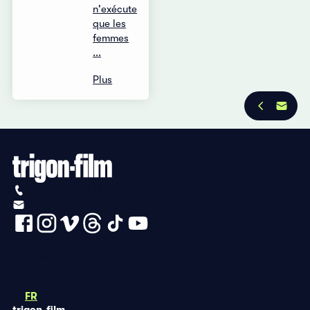
n'exécute
que les
femmes
...
Plus
+41 (0)56 430 12 30
info@trigon-film.org
Déclaration de protection des données
Impressum
DE
FR
EN