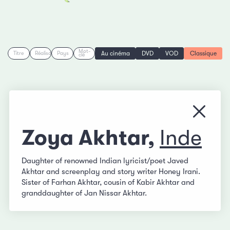
Mot-
Au cinéma
DVD
VOD
Classique
Titre
Réalisation
Pays
clé
Fermer
Zoya Akhtar,
Inde
Daughter of renowned Indian lyricist/poet Javed
Akhtar and screenplay and story writer Honey Irani.
Sister of Farhan Akhtar, cousin of Kabir Akhtar and
granddaughter of Jan Nissar Akhtar.