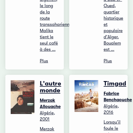
le long
Oued,
de la
quartier
route
historique
transsaharienne,
et
Malika
populaire
tient le
d'Alger.
seul café
Boualem
à des ...
est ...
Plus
Plus
L'autre
Timgad
monde
Fabrice
Benchaouche
Merzak
Algérie,
Allouache
2016
Algérie,
2001
Lorsqu’il
foule le
Merzak