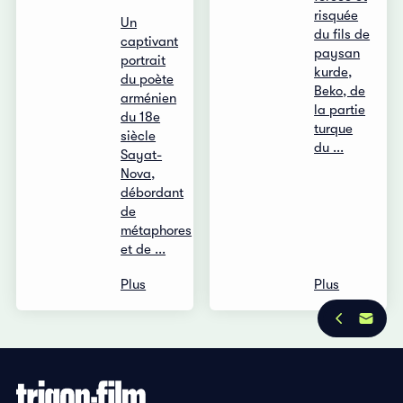
risquée
Un
du fils de
captivant
paysan
portrait
kurde,
du poète
Beko, de
arménien
la partie
du 18e
turque
siècle
du ...
Sayat-
Nova,
débordant
de
métaphores
et de ...
Plus
Plus