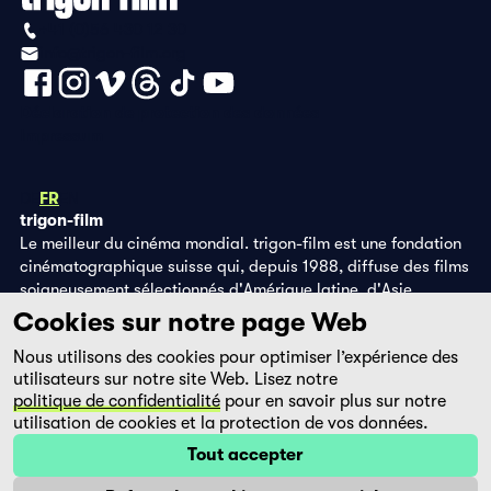
+41 (0)56 430 12 30
info@trigon-film.org
Déclaration de protection des données
Impressum
DE
FR
EN
trigon-film
Le meilleur du cinéma mondial. trigon-film est une fondation
cinématographique suisse qui, depuis 1988, diffuse des films
soigneusement sélectionnés d'Amérique latine, d'Asie,
d'Afrique et d'Europe de l'Est, dans les salles de cinéma,
Cookies sur notre page Web
grâce à ses propres éditions DVD et sur la plateforme de
Nous utilisons des cookies pour optimiser l’expérience des
streaming filmingo.
utilisateurs sur notre site Web. Lisez notre
politique de confidentialité
pour en savoir plus sur notre
utilisation de cookies et la protection de vos données.
Tout accepter