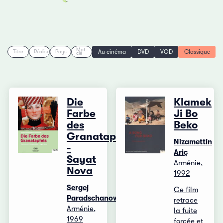
Mot-
Au cinéma
DVD
VOD
Classique
Titre
Réalisation
Pays
clé
Die
Klamek
Farbe
Ji Bo
des
Beko
Granatapfels
Nizamettin
-
Ariç
Sayat
Arménie,
Nova
1992
Sergej
Ce film
Paradschanow
retrace
Arménie,
la fuite
1969
forcée et