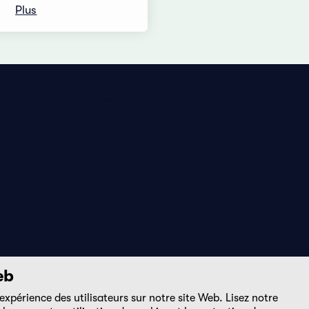
Plus
Déclaration de protection des données
Impressum
eb
expérience des utilisateurs sur notre site Web. Lisez notre
DE
FR
EN