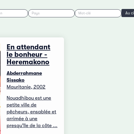
Au c
on
Pays
Mot-clé
En attendant
le bonheur -
Heremakono
Abderrahmane
Sissako
Mauritanie, 2002
Nouadhibou est une
petite ville de
pêcheurs, ensablée et
arrimée à une
presqu'île de la côte ...