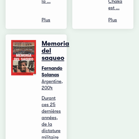
la ...
Chaka
est ...
Plus
Plus
Memoria
del
saqueo
Fernando
Solanas
Argentine,
2004
Durant
ces 25
dernières
années,
de la
dictature
militaire