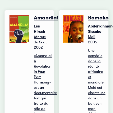
Amandla!
Bamako
Lee
Abderrahman
Hirsch
Sissako
Afrique
Mali,
du Sud,
2006
2002
Une
«Amandla!
comédie
A
dans la
Revolution
réalité
in Four
africaine
Part
et
Harmony»
mondiale
est un
Melé est
documentaire
chanteuse
fort qui
dans un
traite du
bar, son
rôle de
mari