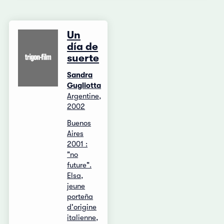
Un
día de
suerte
Sandra
Gugliotta
Argentine,
2002
Buenos
Aires
2001 :
"no
future".
Elsa,
jeune
porteña
d'origine
italienne,