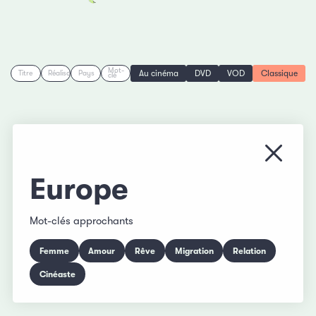
Mot-
Au cinéma
DVD
VOD
Classique
Titre
Réalisation
Pays
clé
Fermer
Europe
Mot-clés approchants
Femme
Amour
Rêve
Migration
Relation
Cinéaste