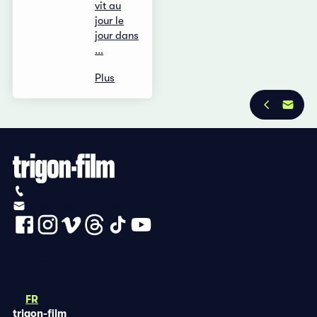
vit au
jour le
jour dans
...
Plus
+41 (0)56 430 12 30
info@trigon-film.org
Déclaration de protection des données
Impressum
DE
FR
EN
trigon-film