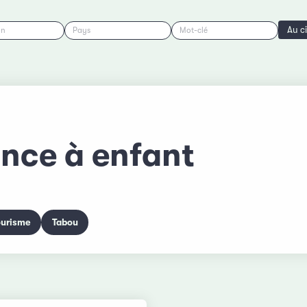
Au c
on
Pays
Mot-clé
ance à enfant
ourisme
Tabou