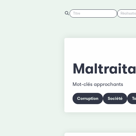
Titre
Réalisati
Maltrait
Mot-clés approchants
Corruption
Société
T