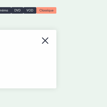
inéma
DVD
VOD
Classique
Fermer le menu