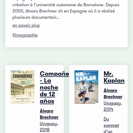
création à l'université autonome de Barcelone. Depuis
2000, Alvaro Brechner vit en Espagne où il a réalisé
plusieurs documentair…
en savoir plus
filmographie
Compañeros
Mr.
- La
Kaplan
noche
Álvaro
de 12
Brechner
años
Uruguay,
2014
Álvaro
Brechner
Du
Uruguay,
sommet
2018
d’un