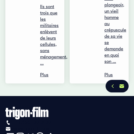
plongeoir,
Ils sont
un vieil
trois que
homme
les
au
militaires
crépuscule
enlèvent
de sa vie
de leurs
se
cellules,
demande
sans
en quoi
ménagement,
son ...
...
Plus
Plus
+41 (0)56 430 12 30
info@trigon-film.org