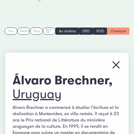
Mot-
Au cinéma
DVD
VOD
Classique
Titre
Réalisation
Pays
clé
Fermer
Álvaro Brechner,
Uruguay
Alvaro Brechner a commencé à étudier l'écriture et la
réalisation à Montevideo, sa ville natale. Il reçut à 23
ans le Prix national de Littérature du ministère
uruguayen de la culture. En 1999, il se rendit en
Espagne pour suivre un master en documentaire de