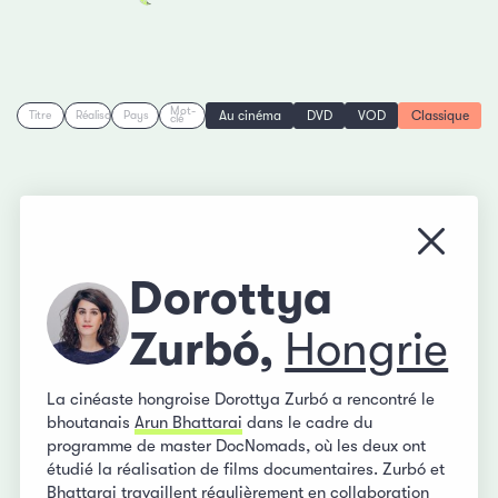
Mot-
Au cinéma
DVD
VOD
Classique
Titre
Réalisation
Pays
clé
Fermer
Dorottya
Zurbó,
Hongrie
La cinéaste hongroise Dorottya Zurbó a rencontré le
bhoutanais
Arun Bhattarai
dans le cadre du
programme de master DocNomads, où les deux ont
étudié la réalisation de films documentaires. Zurbó et
Bhattarai travaillent régulièrement en collaboration