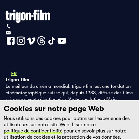
+41 (0)56 430 12 30
info@trigon-film.org
Déclaration de protection des données
Impressum
DE
FR
EN
trigon-film
Le meilleur du cinéma mondial. trigon-film est une fondation
cinématographique suisse qui, depuis 1988, diffuse des films
soigneusement sélectionnés d'Amérique latine, d'Asie,
d'Afrique et d'Europe de l'Est, dans les salles de cinéma,
Cookies sur notre page Web
grâce à ses propres éditions DVD et sur la plateforme de
Nous utilisons des cookies pour optimiser l’expérience des
streaming filmingo.
utilisateurs sur notre site Web. Lisez notre
politique de confidentialité
pour en savoir plus sur notre
utilisation de cookies et la protection de vos données.