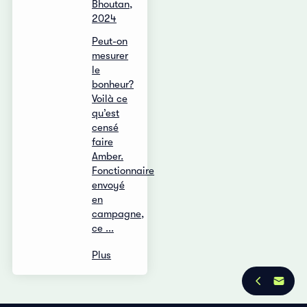
Bhoutan,
2024
Peut-on
mesurer
le
bonheur?
Voilà ce
qu’est
censé
faire
Amber.
Fonctionnaire
envoyé
en
campagne,
ce ...
Plus