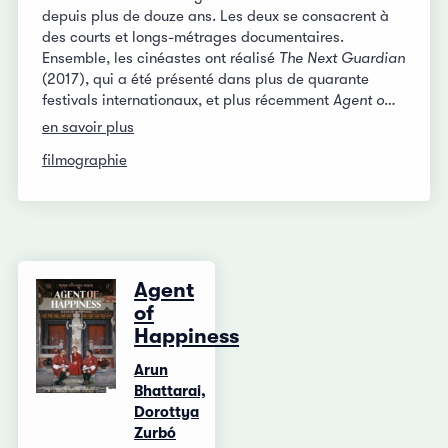
depuis plus de douze ans. Les deux se consacrent à
des courts et longs-métrages documentaires.
Ensemble, les cinéastes ont réalisé
The Next Guardian
(2017), qui a été présenté dans plus de quarante
festivals internationaux, et plus récemment
Agent o…
en savoir plus
filmographie
Agent
of
Happiness
Arun
Bhattarai,
Dorottya
Zurbó