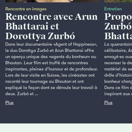
Rencontre en images
Entretien
Rencontre avec Arun
Propo
Bhattarai et
Zurbó
Dorottya Zurbó
Bhatt
Dans leur documentaire «Agent of Happiness»,
La quarantain
le duo Dorottya Zurbó et Arun Bhattarai offre
célibataire, A
un aperçu unique des «agents du bonheur» au
envoyé·es aux
Bhoutan. Leur film est truffé de rencontres
recenser le d
inspirantes, pleines d'humour et de profondeur.
matériel de se
Lors de leur visite en Suisse, les cinéastes ont
drôle d'histo
raconté leur tournage au Bhoutan et ont
bonheur charg
expliqué la façon dont se déroule leur travail à
Dans ce film 
deux. Zurbó et ...
inspirant aux a
Plus
Plus