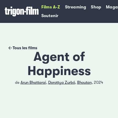
Films A-Z
Streaming
Shop
Maga
Soutenir
Tous les films
Agent of
Happiness
de
Arun Bhattarai
,
Dorottya Zurbó
,
Bhoutan
, 2024