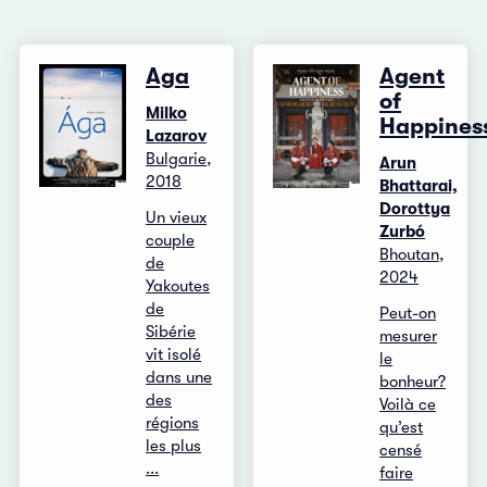
Aga
Agent
of
Milko
Happines
Lazarov
Bulgarie,
Arun
2018
Bhattarai,
Dorottya
Un vieux
Zurbó
couple
Bhoutan,
de
2024
Yakoutes
de
Peut-on
Sibérie
mesurer
vit isolé
le
dans une
bonheur?
des
Voilà ce
régions
qu’est
les plus
censé
...
faire