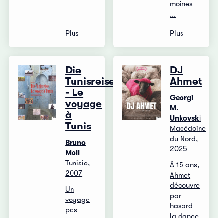
moines
...
Plus
Plus
Die
DJ
Tunisreise
Ahmet
- Le
Georgi
voyage
M.
à
Unkovski
Tunis
Macédoine
du Nord,
Bruno
2025
Moll
Tunisie,
À 15 ans,
2007
Ahmet
découvre
Un
par
voyage
hasard
pas
la dance