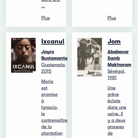
...
Plus
Plus
Ixcanul
Jom
Jayro
Ababacar
Bustamante
Samb
Guatemala,
Makharam
2015
Sénégal,
1981
María
est
Une
promise
grève
à
éclate
Ignacio,
dans une
le
usine. Il
contremaître
y a deux
de la
groupes
plantation
de