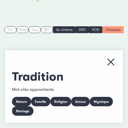
Mot-
Au cinéma
DVD
VOD
Classique
Titre
Réalisation
Pays
clé
Fermer
Tradition
Mot-clés approchants
Nature
Famille
Religion
Amour
Mystique
Mariage