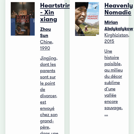
Heartstrings
Heavenly
- Xin
Nomadic
xiang
Mirlan
Abdykalykow
Zhou
Kirghizistan,
Sun
2015
Chine,
1990
Une
histoire
Jingjing,
paisible,
dont les
au milieu
parents
du décor
sont sur
sublime
le point
d’une
de
vallée
divorcer,
encore
est
sauvage.
envoyé
...
chez son
grand-
père,
dans une