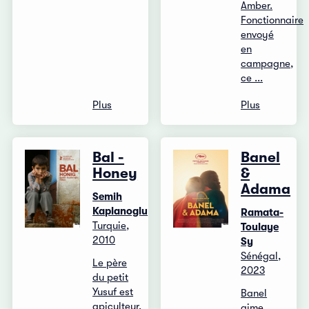
Amber.
Fonctionnaire
envoyé
en
campagne,
ce ...
Plus
Plus
Bal -
Banel
Honey
&
Adama
Semih
Kaplanoglu
Ramata-
Turquie,
Toulaye
2010
Sy
Sénégal,
Le père
2023
du petit
Yusuf est
Banel
apiculteur.
aime