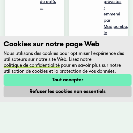
de café.
grévistes
...
:
emmené
par
Madjeumbe,
le
premier
Cookies sur notre page Web
...
Nous utilisons des cookies pour optimiser l’expérience des
Plus
Plus
utilisateurs sur notre site Web. Lisez notre
politique de confidentialité
pour en savoir plus sur notre
utilisation de cookies et la protection de vos données.
Journey
Joyland
Tout accepter
to the
Saim
Refuser les cookies non essentiels
Sun -
Sadiq
Günese
Pakistan,
Yolculuk
2022
Yesim
Jeune
Ustaoglu
marié
Turquie,
rêveur,