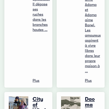
Il dépose
Adama
ses
et
ruches
Adama
dans les
aime
branches
Banel.
hautes ...
Les
amoureux
aspirent
à vivre
libres
dans leur
propre
maison à
...
Plus
Plus
City
Dao
of
ma