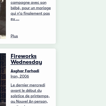
campagne avec son
bébé, pour un mariage
qui n'a finalement pas
eu ...
Plus
Fireworks
Wednesday
Asghar Farhadi
Iran, 2006
Le dernier mercredi
avant le début du
solstice de printemps,
au Nouvel An persan,