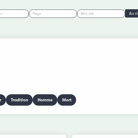
Au c
on
Pays
Mot-clé
r
Tradition
Homme
Mort