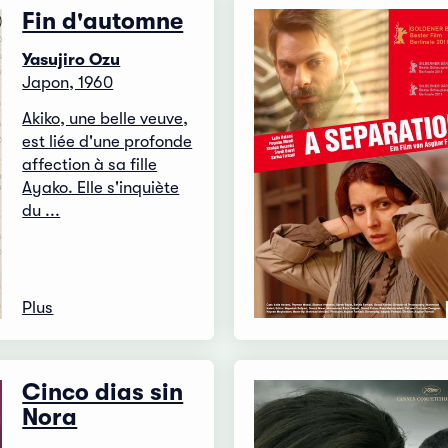
Fin d'automne
Yasujiro Ozu
Japon, 1960
Akiko, une belle veuve,
est liée d'une profonde
affection à sa fille
Ayako. Elle s'inquiète
du ...
Plus
Cinco dias sin
Nora