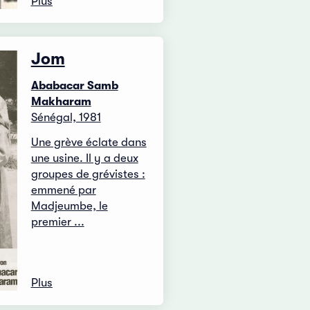
Plus
Jom
Ababacar Samb
Makharam
Sénégal, 1981
Une grève éclate dans
une usine. Il y a deux
groupes de grévistes :
emmené par
Madjeumbe, le
premier ...
Plus