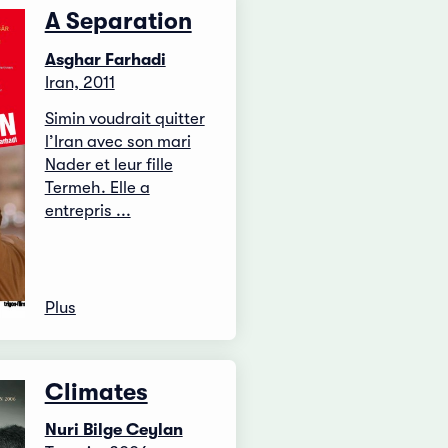
A Separation
Asghar Farhadi
Iran, 2011
Simin voudrait quitter
l’Iran avec son mari
Nader et leur fille
Termeh. Elle a
entrepris ...
Plus
Climates
Nuri Bilge Ceylan