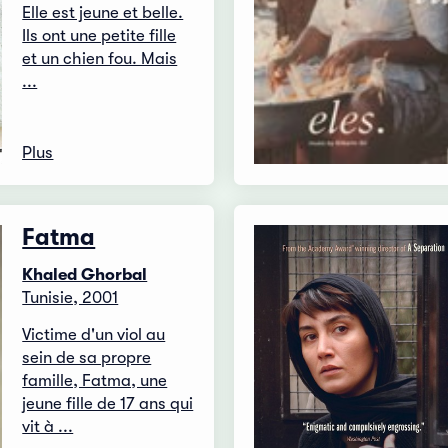
Elle est jeune et belle.
Ils ont une petite fille
et un chien fou. Mais
...
Plus
Fatma
Khaled Ghorbal
Tunisie, 2001
Victime d'un viol au
sein de sa propre
famille, Fatma, une
jeune fille de 17 ans qui
vit à ...