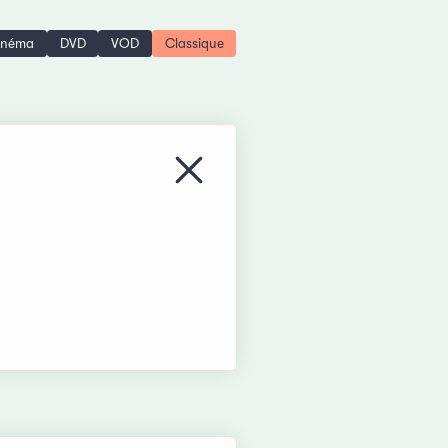
inéma
DVD
VOD
Classique
Fermer le menu