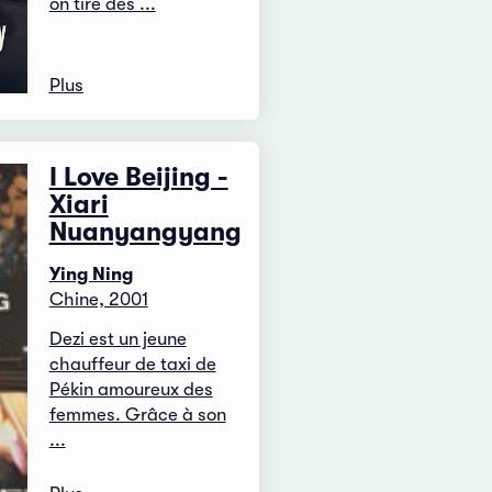
on tire des ...
Plus
I Love Beijing -
Xiari
Nuanyangyang
Ying Ning
Chine, 2001
Dezi est un jeune
chauffeur de taxi de
Pékin amoureux des
femmes. Grâce à son
...