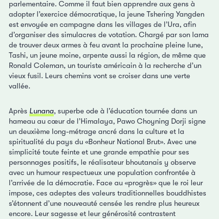
parlementaire. Comme il faut bien apprendre aux gens à
adopter l’exercice démocratique, la jeune Tshering Yangden
est envoyée en campagne dans les villages de l’Ura, afin
d’organiser des simulacres de votation. Chargé par son lama
de trouver deux armes à feu avant la prochaine pleine lune,
Tashi, un jeune moine, arpente aussi la région, de même que
Ronald Coleman, un touriste américain à la recherche d’un
vieux fusil. Leurs chemins vont se croiser dans une verte
vallée.
Après
Lunana
, superbe ode à l’éducation tournée dans un
hameau au cœur de l’Himalaya, Pawo Choyning Dorji signe
un deuxième long-métrage ancré dans la culture et la
spiritualité du pays du «Bonheur National Brut». Avec une
simplicité toute feinte et une grande empathie pour ses
personnages positifs, le réalisateur bhoutanais y observe
avec un humour respectueux une population confrontée à
l’arrivée de la démocratie. Face au «progrès» que le roi leur
impose, ces adeptes des valeurs traditionnelles bouddhistes
s’étonnent d’une nouveauté censée les rendre plus heureux
encore. Leur sagesse et leur générosité contrastent