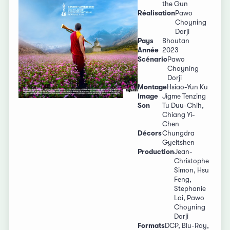
the Gun
Réalisation
Pawo
Choyning
Dorji
Pays
Bhoutan
Année
2023
Scénario
Pawo
Choyning
Dorji
Montage
Hsiao-Yun Ku
Image
Jigme Tenzing
Son
Tu Duu-Chih,
Chiang Yi-
Chen
Décors
Chungdra
Gyeltshen
Production
Jean-
Christophe
Simon, Hsu
Feng,
Stephanie
Lai, Pawo
Choyning
Dorji
Formats
DCP, Blu-Ray,