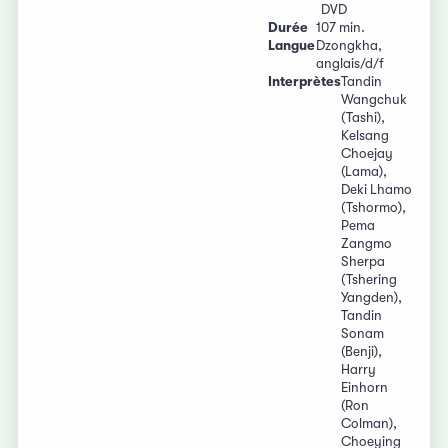
DVD
Durée
107 min.
Langue
Dzongkha,
anglais/d/f
Interprètes
Tandin
Wangchuk
(Tashi),
Kelsang
Choejay
(Lama),
Deki Lhamo
(Tshormo),
Pema
Zangmo
Sherpa
(Tshering
Yangden),
Tandin
Sonam
(Benji),
Harry
Einhorn
(Ron
Colman),
Choeying