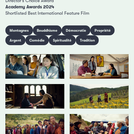
Director’s Choice Award
Academy Awards 2024
Shortlisted Best International Feature Film
Montagnes
Bouddhisme
Démocratie
Propriété
Argent
Comédie
Spiritualité
Tradition