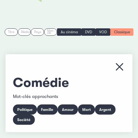
Mot-
Au cinéma
DVD
VOD
Classique
Titre
Réalisation
Pays
clé
Fermer
Comédie
Mot-clés approchants
Politique
Famille
Amour
Mort
Argent
Société