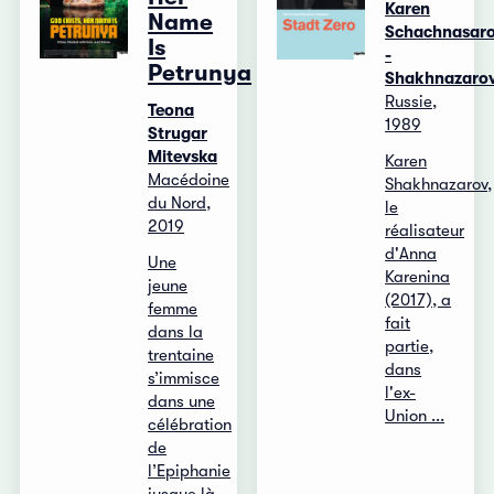
Karen
Name
Schachnasar
Is
-
Petrunya
Shakhnazaro
Russie,
Teona
1989
Strugar
Mitevska
Karen
Macédoine
Shakhnazarov,
du Nord,
le
2019
réalisateur
d'Anna
Une
Karenina
jeune
(2017), a
femme
fait
dans la
partie,
trentaine
dans
s’immisce
l'ex-
dans une
Union ...
célébration
de
l’Epiphanie