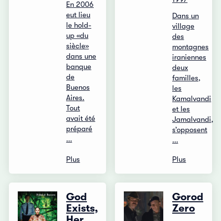
En 2006
eut lieu
Dans un
le hold-
village
up «du
des
siècle»
montagnes
dans une
iraniennes
banque
deux
de
familles,
Buenos
les
Aires.
Kamalvandi
Tout
et les
avait été
Jamalvandi,
préparé
s’opposent
...
...
Plus
Plus
God
Gorod
Exists,
Zero
Her