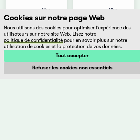
Plus
Plus
Cookies sur notre page Web
Nous utilisons des cookies pour optimiser l’expérience des
La
Le
utilisateurs sur notre site Web. Lisez notre
muerte
miracle
politique de confidentialité
pour en savoir plus sur notre
utilisation de cookies et la protection de vos données.
de un
du
burocrata
Saint
Tout accepter
Inconnu
Tomás
Refuser les cookies non essentiels
Gutiérrez
Alaa
Alea
Eddine
Cuba,
Aljem
1966
Maroc,
2019
Paco, un
ouvrier
L’économie
cubain
de
émérite,
moyens
meurt
utilisés
broyé
pour