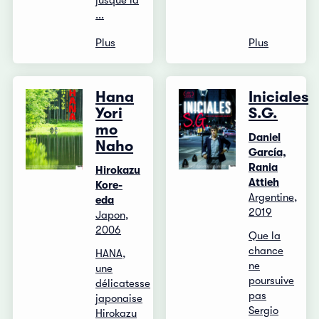
jusque là
...
Plus
Plus
Hana
Iniciales
Yori
S.G.
mo
Daniel
Naho
García,
Rania
Hirokazu
Attieh
Kore-
Argentine,
eda
2019
Japon,
2006
Que la
chance
HANA,
ne
une
poursuive
délicatesse
pas
japonaise
Sergio
Hirokazu