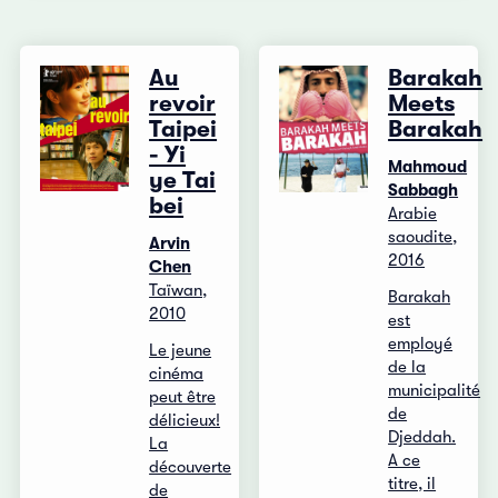
Au
Barakah
revoir
Meets
Taipei
Barakah
- Yi
Mahmoud
ye Tai
Sabbagh
bei
Arabie
saoudite,
Arvin
2016
Chen
Taïwan,
Barakah
2010
est
employé
Le jeune
de la
cinéma
municipalité
peut être
de
délicieux!
Djeddah.
La
A ce
découverte
titre, il
de