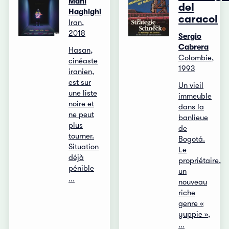
Mani
del
Haghighi
caracol
Iran,
2018
Sergio
Cabrera
Hasan,
Colombie,
cinéaste
1993
iranien,
est sur
Un vieil
une liste
immeuble
noire et
dans la
ne peut
banlieue
plus
de
tourner.
Bogotá.
Situation
Le
déjà
propriétaire,
pénible
un
...
nouveau
riche
genre «
yuppie »,
...