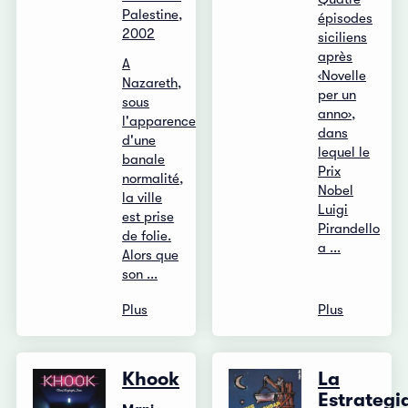
Palestine,
épisodes
2002
siciliens
après
A
‹Novelle
Nazareth,
per un
sous
anno›,
l'apparence
dans
d'une
lequel le
banale
Prix
normalité,
Nobel
la ville
Luigi
est prise
Pirandello
de folie.
a ...
Alors que
son ...
Plus
Plus
Khook
La
Estrategi