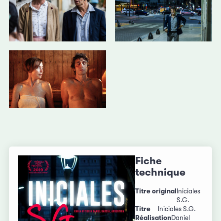
Fiche
technique
Titre original
Iniciales
S.G.
Titre
Iniciales S.G.
Réalisation
Daniel