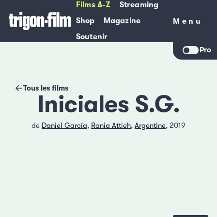
Films A-Z
Streaming
Shop
Magazine
Menu
Menu
Soutenir
Pro
Tous les films
Iniciales S.G.
de
Daniel García
,
Rania Attieh
,
Argentine
, 2019