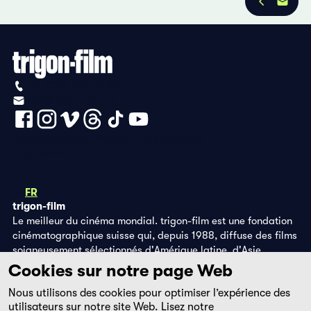
+41 (0)56 430 12 30
info@trigon-film.org
Déclaration de protection des données
Impressum
DE
FR
EN
trigon-film
Le meilleur du cinéma mondial. trigon-film est une fondation
cinématographique suisse qui, depuis 1988, diffuse des films
soigneusement sélectionnés d'Amérique latine, d'Asie,
d'Afrique et d'Europe de l'Est, dans les salles de cinéma,
Cookies sur notre page Web
grâce à ses propres éditions DVD et sur la plateforme de
Nous utilisons des cookies pour optimiser l’expérience des
streaming filmingo.
utilisateurs sur notre site Web. Lisez notre