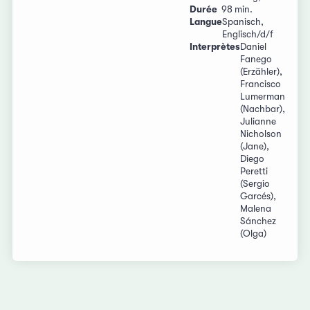
Durée
98 min.
Langue
Spanisch,
Englisch/d/f
Interprètes
Daniel
Fanego
(Erzähler),
Francisco
Lumerman
(Nachbar),
Julianne
Nicholson
(Jane),
Diego
Peretti
(Sergio
Garcés),
Malena
Sánchez
(Olga)