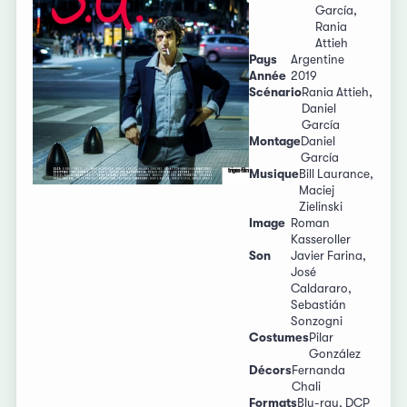
García,
Rania
Attieh
Pays
Argentine
Année
2019
Scénario
Rania Attieh,
Daniel
García
Montage
Daniel
García
Musique
Bill Laurance,
Maciej
Zielinski
Image
Roman
Kasseroller
Son
Javier Farina,
José
Caldararo,
Sebastián
Sonzogni
Costumes
Pilar
González
Décors
Fernanda
Chali
Formats
Blu-ray, DCP