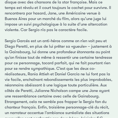
disque avec des chansons de la star française. Mais ce
temps est révolu et il court toujours le cachet pour survivre. Il
rencontrera par hasard, Jane, une Américaine venue à
Buenos Aires pour un marché du film, alors qu’une juge lui
impose un suivi psychologique à la suite d’une altercation
violente. Car Sergio n’a pas le caractère facile.
Sergio Garcés est un anti-héros comme on n’en voit peu et
Diego Peretti, en plus de lui prêter sa «gueule» – justement à
la Gainsbourg, lui donne une profondeur étonnante au point
qu’on finisse tout de même à ressentir une certaine tendresse
pour ce personnage, tocard parfait, qui ne fait pourtant rien
pour se rendre sympathique. C’est que les deux co-
réalisateurs, Rania Attieh et Daniel García ne lui font pas la
vie facile, enchaînant rebondissements les plus improbables,
néanmoins obéissant à une logique toute particulière. Aux
côtés de Peretti, Julianne Nicholson campe une Jane ayant
une ressemblance certaine avec celle de Gainsbourg.
Etrangement, cela ne semble pas frapper le Sergio fan du
chanteur français. Enfin, troisième personnage-clé du récit,
un narrateur accentue l’ambiance surréaliste des situations