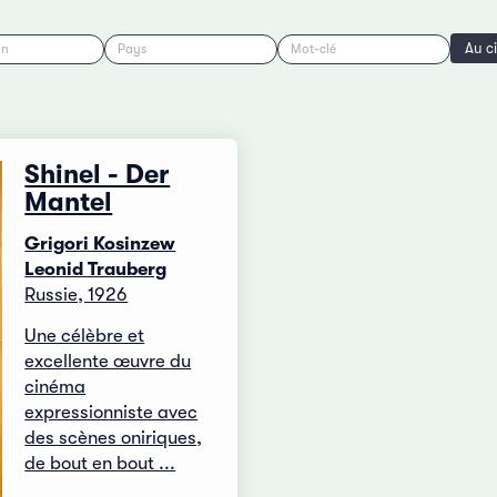
Au c
on
Pays
Mot-clé
Shinel - Der
Mantel
Grigori Kosinzew
Leonid Trauberg
Russie, 1926
Une célèbre et
excellente œuvre du
cinéma
expressionniste avec
des scènes oniriques,
de bout en bout ...