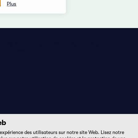
Plus
Déclaration de protection des données
Impressum
eb
expérience des utilisateurs sur notre site Web. Lisez notre
DE
FR
EN