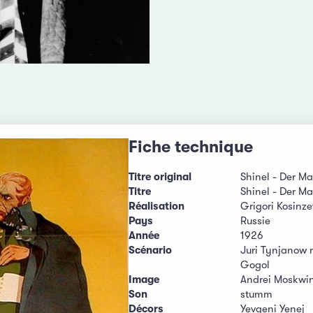
Fiche technique
Titre original
Shinel - Der Ma
Titre
Shinel - Der Ma
Réalisation
Grigori Kosinz
Pays
Russie
Année
1926
Scénario
Juri Tynjanow 
Gogol
Image
Andrei Moskwin
Son
stumm
Décors
Yevgeni Yenej