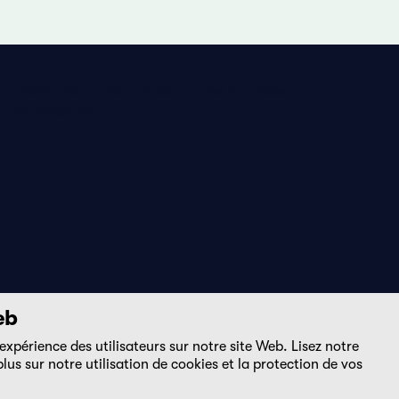
Déclaration de protection des données
Impressum
eb
expérience des utilisateurs sur notre site Web. Lisez notre
DE
FR
EN
lus sur notre utilisation de cookies et la protection de vos