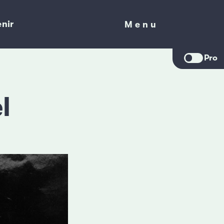
nir
Menu
Menu
Pro
l