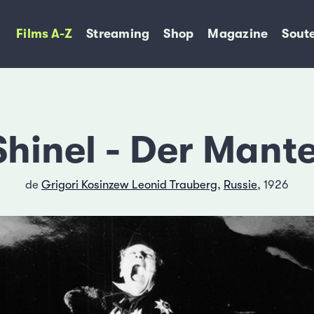
Films A-Z
Streaming
Shop
Magazine
Soute
Shinel - Der Mante
de
Grigori Kosinzew Leonid Trauberg
,
Russie
, 1926