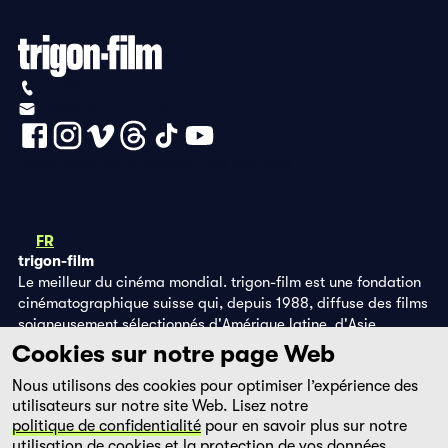
+41 (0)56 430 12 30
info@trigon-film.org
Déclaration de protection des données
Impressum
DE
FR
EN
trigon-film
Le meilleur du cinéma mondial. trigon-film est une fondation
cinématographique suisse qui, depuis 1988, diffuse des films
soigneusement sélectionnés d'Amérique latine, d'Asie,
d'Afrique et d'Europe de l'Est, dans les salles de cinéma,
Cookies sur notre page Web
grâce à ses propres éditions DVD et sur la plateforme de
Nous utilisons des cookies pour optimiser l’expérience des
streaming filmingo.
utilisateurs sur notre site Web. Lisez notre
politique de confidentialité
pour en savoir plus sur notre
utilisation de cookies et la protection de vos données.