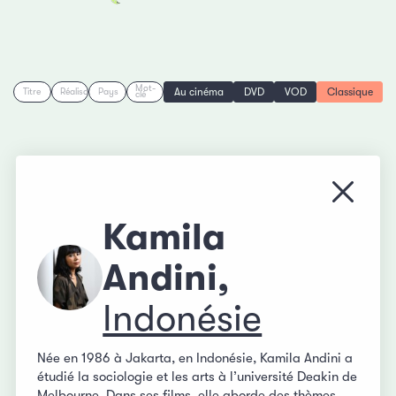
Mot-
Au cinéma
DVD
VOD
Classique
Titre
Réalisation
Pays
clé
Fermer
Kamila
Andini,
Indonésie
Née en 1986 à Jakarta, en Indonésie, Kamila Andini a
étudié la sociologie et les arts à l’université Deakin de
Melbourne. Dans ses films, elle aborde des thèmes