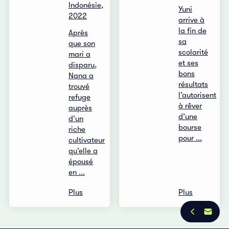
Indonésie,
Yuni
2022
arrive à
la fin de
Après
sa
que son
scolarité
mari a
et ses
disparu,
bons
Nana a
résultats
trouvé
l’autorisent
refuge
à rêver
auprès
d’une
d’un
bourse
riche
pour ...
cultivateur
qu’elle a
épousé
en ...
Plus
Plus