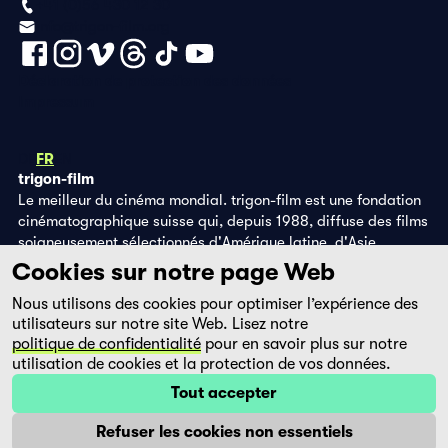
+41 (0)56 430 12 30
info@trigon-film.org
Déclaration de protection des données
Impressum
DE
FR
EN
trigon-film
Le meilleur du cinéma mondial. trigon-film est une fondation
cinématographique suisse qui, depuis 1988, diffuse des films
soigneusement sélectionnés d'Amérique latine, d'Asie,
d'Afrique et d'Europe de l'Est, dans les salles de cinéma,
Cookies sur notre page Web
grâce à ses propres éditions DVD et sur la plateforme de
Nous utilisons des cookies pour optimiser l’expérience des
streaming filmingo.
utilisateurs sur notre site Web. Lisez notre
politique de confidentialité
pour en savoir plus sur notre
utilisation de cookies et la protection de vos données.
Tout accepter
Refuser les cookies non essentiels