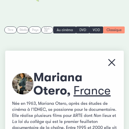
Mot-
Au cinéma
DVD
VOD
Classique
Titre
Réalisation
Pays
clé
Fermer
Mariana
Otero,
France
Née en 1963, Mariana Otero, après des études de
cinéma à l’IDHEC, se passionne pour le documentaire.
Elle réalise plusieurs films pour ARTE dont
Non lieux
et
La loi du collège
qui est le premier feuilleton
documentaire de la chaîne. Entre 1995 et 2000 elle vit