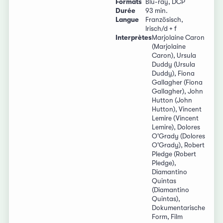
Formats
Blu-ray, DCP
Durée
93 min.
Langue
Französisch,
Irisch/d + f
Interprètes
Marjolaine Caron
(Marjolaine
Caron), Ursula
Duddy (Ursula
Duddy), Fiona
Gallagher (Fiona
Gallagher), John
Hutton (John
Hutton), Vincent
Lemire (Vincent
Lemire), Dolores
O'Grady (Dolores
O'Grady), Robert
Pledge (Robert
Pledge),
Diamantino
Quintas
(Diamantino
Quintas),
Dokumentarische
Form, Film