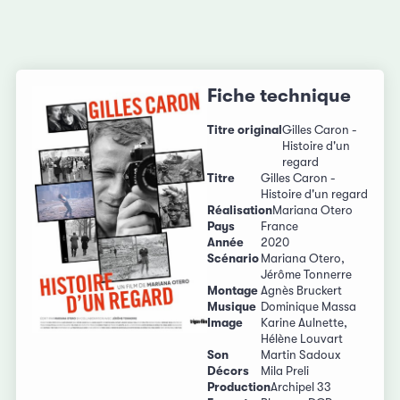
Fiche technique
Titre original
Gilles Caron -
Histoire d'un
regard
Titre
Gilles Caron -
Histoire d'un regard
Réalisation
Mariana Otero
Pays
France
Année
2020
Scénario
Mariana Otero,
Jérôme Tonnerre
Montage
Agnès Bruckert
Musique
Dominique Massa
Image
Karine Aulnette,
Hélène Louvart
Son
Martin Sadoux
Décors
Mila Preli
Production
Archipel 33