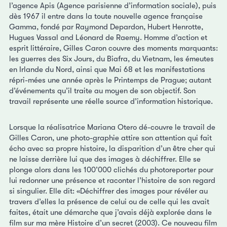
l’agence Apis (Agence parisienne d’information sociale), puis
dès 1967 il entre dans la toute nouvelle agence française
Gamma, fondé par Raymond Depardon, Hubert Henrotte,
Hugues Vassal and Léonard de Raemy. Homme d’action et
esprit littéraire, Gilles Caron couvre des moments marquants:
les guerres des Six Jours, du Biafra, du Vietnam, les émeutes
en Irlande du Nord, ainsi que Mai 68 et les manifestations
répri-mées une année après le Printemps de Prague; autant
d’événements qu’il traite au moyen de son objectif. Son
travail représente une réelle source d’information historique.
Lorsque la réalisatrice Mariana Otero dé-couvre le travail de
Gilles Caron, une photo-graphie attire son attention qui fait
écho avec sa propre histoire, la disparition d’un être cher qui
ne laisse derrière lui que des images à déchiffrer. Elle se
plonge alors dans les 100’000 clichés du photoreporter pour
lui redonner une présence et raconter l’histoire de son regard
si singulier. Elle dit: «Déchiffrer des images pour révéler au
travers d’elles la présence de celui ou de celle qui les avait
faites, était une démarche que j’avais déjà explorée dans le
film sur ma mère Histoire d’un secret (2003). Ce nouveau film