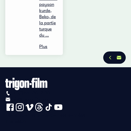
paysan
kurde,
Beko, de
la partie
turque
du ...
Plus
+41 (0)56 430 12 30
info@trigon-film.org
Déclaration de protection des données
Impressum