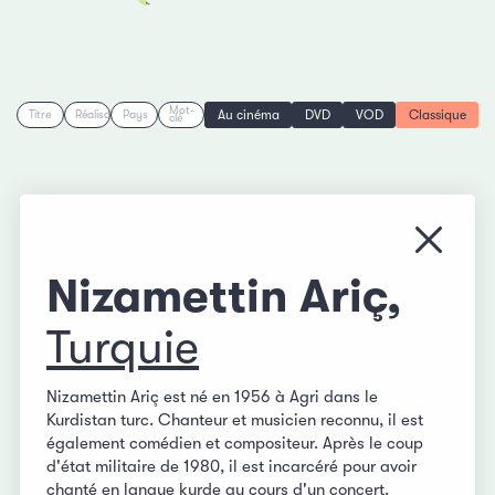
Mot-
Au cinéma
DVD
VOD
Classique
Titre
Réalisation
Pays
clé
Fermer
Nizamettin Ariç,
Turquie
Nizamettin Ariç est né en 1956 à Agri dans le
Kurdistan turc. Chanteur et musicien reconnu, il est
également comédien et compositeur. Après le coup
d'état militaire de 1980, il est incarcéré pour avoir
chanté en langue kurde au cours d'un concert.