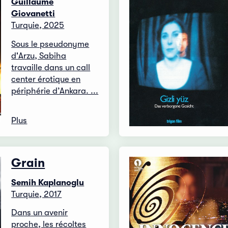
Guillaume
Giovanetti
Turquie, 2025
Sous le pseudonyme
d'Arzu, Sabiha
travaille dans un call
center érotique en
périphérie d’Ankara. ...
Plus
Grain
Semih Kaplanoglu
Turquie, 2017
Dans un avenir
proche, les récoltes