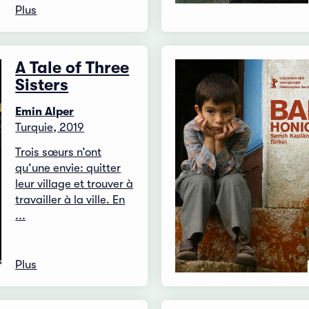
Plus
A Tale of Three
Sisters
Emin Alper
Turquie, 2019
Trois sœurs n’ont
qu’une envie: quitter
leur village et trouver à
travailler à la ville. En
...
Plus