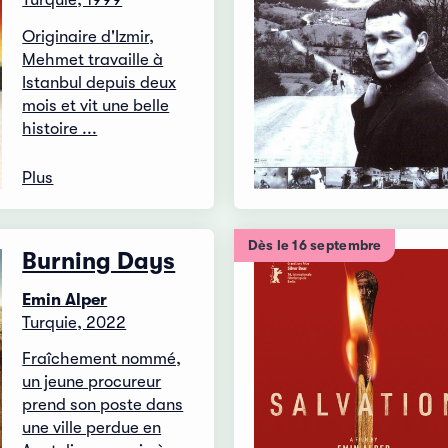
Originaire d'Izmir,
Mehmet travaille à
Istanbul depuis deux
mois et vit une belle
histoire ...
Plus
Dès le 16 septembre
Burning Days
Emin Alper
Turquie, 2022
Fraîchement nommé,
un jeune procureur
prend son poste dans
une ville perdue en