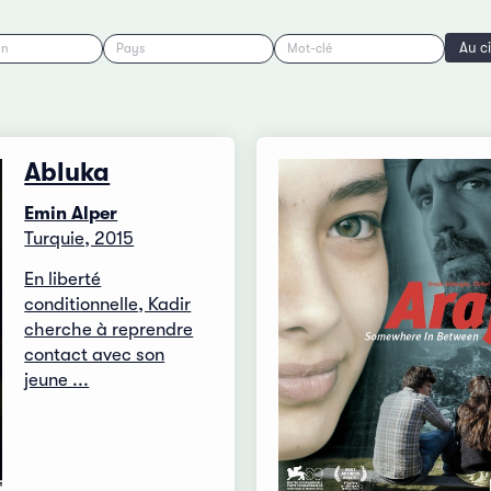
Au c
on
Pays
Mot-clé
Abluka
Emin Alper
Turquie, 2015
En liberté
conditionnelle, Kadir
cherche à reprendre
contact avec son
jeune ...