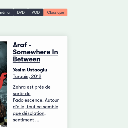
inéma
DVD
VOD
Classique
Araf -
Somewhere In
Between
Yesim Ustaoglu
Turquie, 2012
Zehra est près de
sortir de
l’adolescence. Autour
d’elle, tout ne semble
que désolation,
sentiment ...