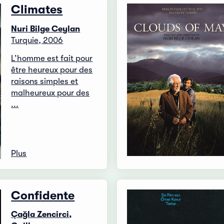
Climates
Nuri Bilge Ceylan
Turquie, 2006
L’homme est fait pour
être heureux pour des
raisons simples et
malheureux pour des
...
Plus
Confidente
Çağla Zencirci,