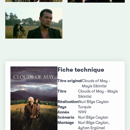
Fiche technique
Titre original
Clouds of May -
Mayis Sikintisi
Titre
Clouds of May - Mayis
Sikintisi
Réalisation
Nuri Bilge Ceylan
Pays
Turquie
Année
1999
Scénario
Nuri Bilge Ceylan
Montage
Nuri Bilge Ceylan,
Ayhan Ergürsel