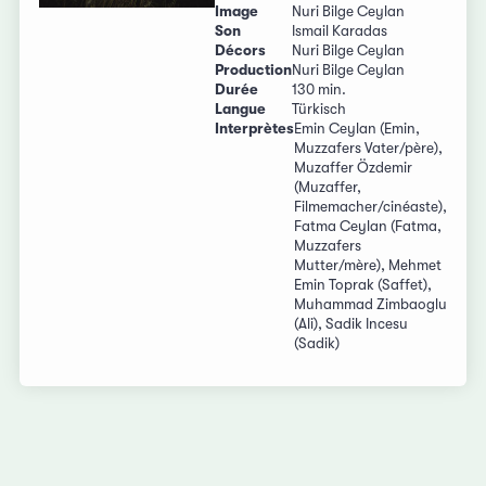
Image
Nuri Bilge Ceylan
Son
Ismail Karadas
Décors
Nuri Bilge Ceylan
Production
Nuri Bilge Ceylan
Durée
130 min.
Langue
Türkisch
Interprètes
Emin Ceylan (Emin,
Muzzafers Vater/père),
Muzaffer Özdemir
(Muzaffer,
Filmemacher/cinéaste),
Fatma Ceylan (Fatma,
Muzzafers
Mutter/mère), Mehmet
Emin Toprak (Saffet),
Muhammad Zimbaoglu
(Ali), Sadik Incesu
(Sadik)