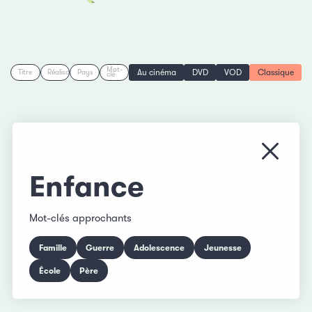
Mot-
Au cinéma
DVD
VOD
Classique
Titre
Réalisation
Pays
clé
Fermer
Enfance
Mot-clés approchants
Famille
Guerre
Adolescence
Jeunesse
École
Père