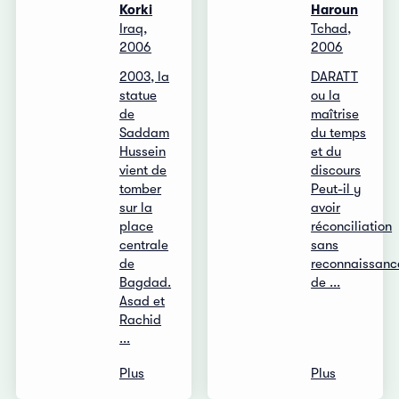
Korki
Haroun
Iraq,
Tchad,
2006
2006
2003, la
DARATT
statue
ou la
de
maîtrise
Saddam
du temps
Hussein
et du
vient de
discours
tomber
Peut-il y
sur la
avoir
place
réconciliation
centrale
sans
de
reconnaissanc
Bagdad.
de ...
Asad et
Rachid
...
Plus
Plus