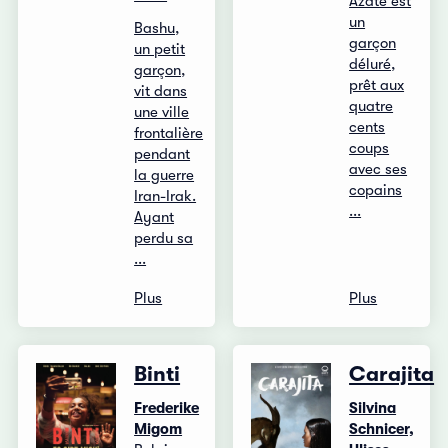
Azate est
un
Bashu,
garçon
un petit
déluré,
garçon,
prêt aux
vit dans
quatre
une ville
cents
frontalière
coups
pendant
avec ses
la guerre
copains
Iran-Irak.
...
Ayant
perdu sa
...
Plus
Plus
Binti
Carajita
Frederike
Silvina
Migom
Schnicer,