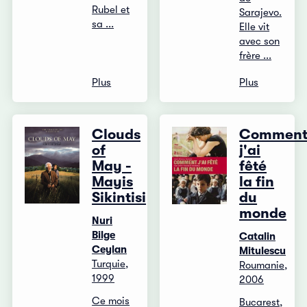
Rubel et
Sarajevo.
sa ...
Elle vit
avec son
frère ...
Plus
Plus
Clouds
Commen
of
j'ai
May -
fêté
Mayis
la fin
Sikintisi
du
monde
Nuri
Bilge
Catalin
Ceylan
Mitulescu
Turquie,
Roumanie,
1999
2006
Ce mois
Bucarest,