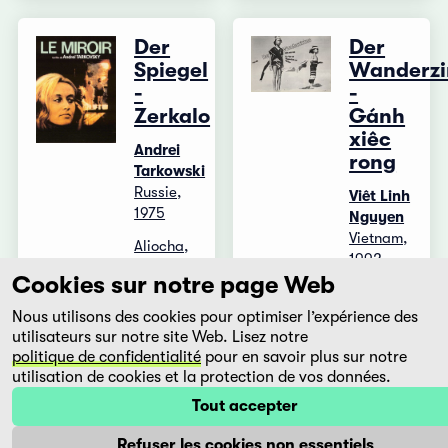
Der
Der
Spiegel
Wanderzi
-
-
Zerkalo
Gánh
xiêc
Andrei
rong
Tarkowski
Russie,
Viêt Linh
1975
Nguyen
Vietnam,
Aliocha,
1992
un
Cookies sur notre page Web
cinéaste
Dans un
de 40
village
Nous utilisons des cookies pour optimiser l’expérience des
ans,
perdu
utilisateurs sur notre site Web. Lisez notre
tombe
des
politique de confidentialité
pour en savoir plus sur notre
gravement
montagnes
utilisation de cookies et la protection de vos données.
malade.
vietnamiennes
Tout accepter
Il se
les
remémore
habitants
Refuser les cookies non essentiels