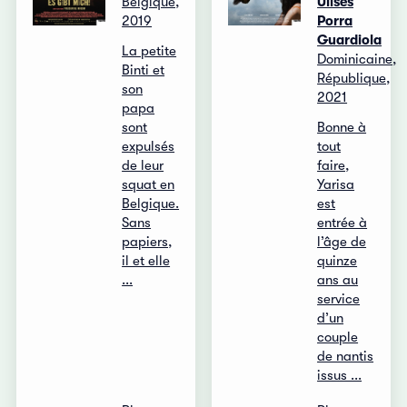
Belgique,
Ulises
2019
Porra
Guardiola
La petite
Dominicaine,
Binti et
République,
son
2021
papa
sont
Bonne à
expulsés
tout
de leur
faire,
squat en
Yarisa
Belgique.
est
Sans
entrée à
papiers,
l’âge de
il et elle
quinze
...
ans au
service
d’un
couple
de nantis
issus ...