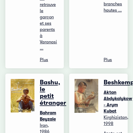
branches
retrouve
hautes ...
le
garçon
et ses
parents
à
Varanasi
...
Plus
Plus
Bashu,
Beshkemp
le
Aktan
petit
Abdykalykow
étranger
- Arym
Kubat
Bahram
Kirghizistan,
Beyzaie
1998
Iran,
1986