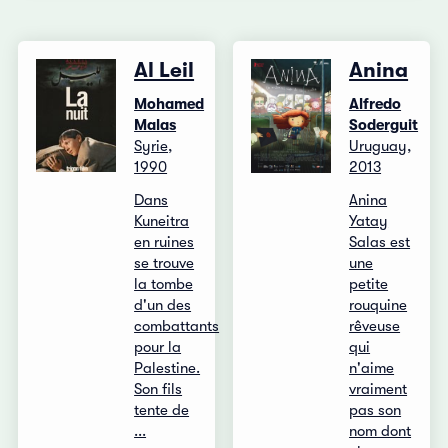
Al Leil
Anina
Mohamed
Alfredo
Malas
Soderguit
Syrie,
Uruguay,
1990
2013
Dans
Anina
Kuneitra
Yatay
en ruines
Salas est
se trouve
une
la tombe
petite
d'un des
rouquine
combattants
rêveuse
pour la
qui
Palestine.
n'aime
Son fils
vraiment
tente de
pas son
...
nom dont