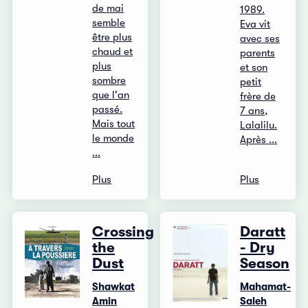
de mai
1989.
semble
Eva vit
être plus
avec ses
chaud et
parents
plus
et son
sombre
petit
que l'an
frère de
passé.
7 ans,
Mais tout
Lalalilu.
le monde
Après ...
...
Plus
Plus
Crossing
Daratt
the
- Dry
Dust
Season
Shawkat
Mahamat-
Amin
Saleh