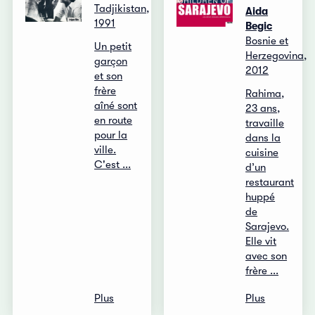
Tadjikistan,
Aida
1991
Begic
Bosnie et
Un petit
Herzegovina,
garçon
2012
et son
frère
Rahima,
aîné sont
23 ans,
en route
travaille
pour la
dans la
ville.
cuisine
C'est ...
d’un
restaurant
huppé
de
Sarajevo.
Elle vit
avec son
frère ...
Plus
Plus