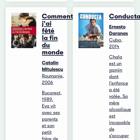
Comment
Conduct
j'ai
Ernesto
fêté
Daranas
la fin
Cuba,
du
2014
monde
Chala
Catalin
est un
Mitulescu
gamin
Roumanie,
dont
2006
l’enfance
a été
Bucarest,
volée. Sa
1989.
mère
Eva vit
alcoolique
avec ses
est
parents
incapable
et son
de
petit
s’occuper
frère de