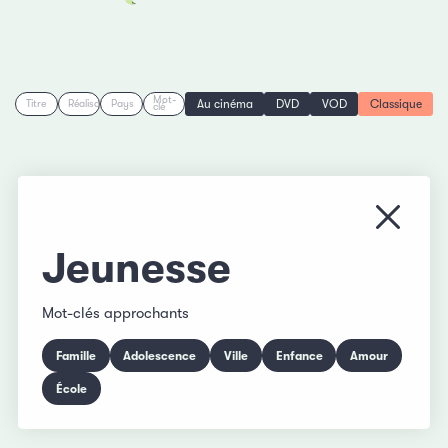
Mot-
Au cinéma
DVD
VOD
Classique
Titre
Réalisation
Pays
clé
Fermer
Jeunesse
Mot-clés approchants
Famille
Adolescence
Ville
Enfance
Amour
École