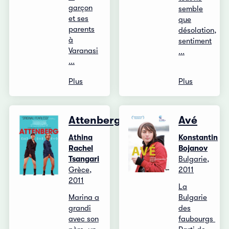
garçon
semble
et ses
que
parents
désolation,
à
sentiment
Varanasi
...
...
Plus
Plus
Attenberg
Avé
Athina
Konstantin
Rachel
Bojanov
Tsangari
Bulgarie,
Grèce,
2011
2011
La
Marina a
Bulgarie
grandi
des
avec son
faubourgs