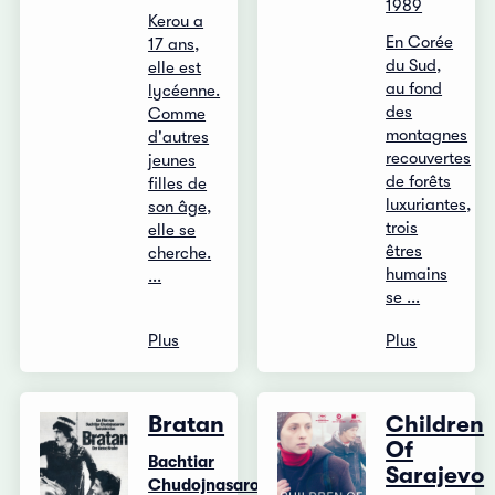
1989
Kerou a
En Corée
17 ans,
du Sud,
elle est
au fond
lycéenne.
des
Comme
montagnes
d'autres
recouvertes
jeunes
de forêts
filles de
luxuriantes,
son âge,
trois
elle se
êtres
cherche.
humains
...
se ...
Plus
Plus
Bratan
Children
Of
Bachtiar
Sarajevo
Chudojnasarow