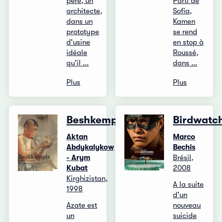
père, un
Parti de
architecte,
Sofia,
dans un
Kamen
prototype
se rend
d'usine
en stop à
idéale
Roussé,
qu'il ...
dans ...
Plus
Plus
Beshkempir
Birdwatc
Aktan
Marco
Abdykalykow
Bechis
- Arym
Brésil,
Kubat
2008
Kirghizistan,
A la suite
1998
d'un
Azate est
nouveau
un
suicide