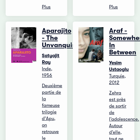
Plus
Plus
Aparajito
Araf -
- The
Somewhe
Unvanquished
In
Between
Satyajit
Ray
Yesim
Inde,
Ustaoglu
1956
Turquie,
2012
Deuxième
partie de
Zehra
la
est près
fameuse
de sortir
trilogie
de
d'Apu,
l’adolescence.
on
Autour
retrouve
d’elle,
le
tout ne