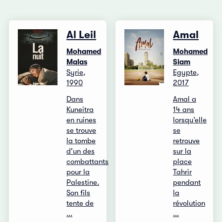
Al Leil
Amal
Mohamed
Mohamed
Malas
Siam
Syrie,
Egypte,
1990
2017
Dans
Amal a
Kuneitra
14 ans
en ruines
lorsqu’elle
se trouve
se
la tombe
retrouve
d'un des
sur la
combattants
place
pour la
Tahrir
Palestine.
pendant
Son fils
la
tente de
révolution
...
...