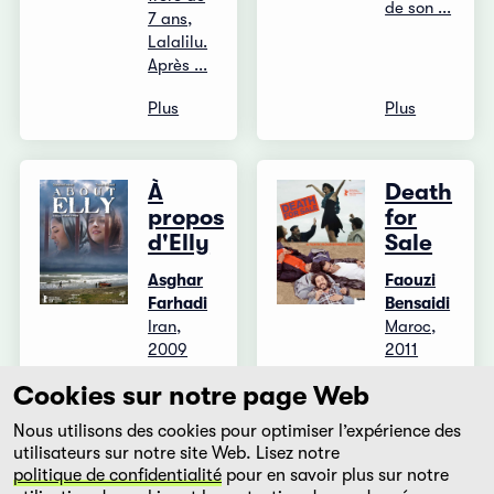
de son ...
7 ans,
Lalalilu.
Après ...
Plus
Plus
À
Death
propos
for
d'Elly
Sale
Asghar
Faouzi
Farhadi
Bensaidi
Iran,
Maroc,
2009
2011
Ahmad,
Tetouan,
Cookies sur notre page Web
qui vit
non loin
Nous utilisons des cookies pour optimiser l’expérience des
depuis
de
utilisateurs sur notre site Web. Lisez notre
longtemps
Ceuta,
politique de confidentialité
pour en savoir plus sur notre
en
l’Espagnole,