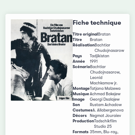
Fiche technique
Titre original
Bratan
Titre
Bratan
Réalisation
Bachtiar
Chudojnasarow
Pays
Tadjikistan
Année
1991
Scénario
Bachtiar
Chudojnasarow,
Leonid
Machkamow jr.
Montage
Tatjana Malzewa
Musique
Achmad Bakejew
Image
Georgi Dsalajew
Son
Rustam Achadow
Costumes
A. Allabergenova
Décors
Negmat Jouraiev
Production
Tadschikfilm
Studio 25
Formats
35mm, Blu-ray,