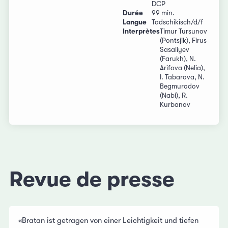
DCP
Durée
99 min.
Langue
Tadschikisch/d/f
Interprètes
Timur Tursunov
(Pontsjik), Firus
Sasaliyev
(Farukh), N.
Arifova (Nelia),
I. Tabarova, N.
Begmurodov
(Nabi), R.
Kurbanov
Revue de presse
«Bratan ist getragen von einer Leichtigkeit und tiefen