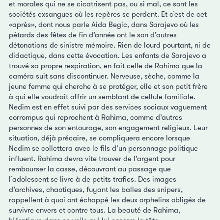
et morales qui ne se cicatrisent pas, ou si mal, ce sont les
sociétés exsangues où les repères se perdent. Et c’est de cet
«après», dont nous parle Aida Begic, dans Sarajevo où les
pétards des fêtes de fin d’année ont le son d’autres
détonations de sinistre mémoire. Rien de lourd pourtant, ni de
didactique, dans cette évocation. Les enfants de Sarajevo a
trouvé sa propre respiration, en fait celle de Rahima que la
caméra suit sans discontinuer. Nerveuse, sèche, comme la
jeune femme qui cherche à se protéger, elle et son petit frère
à qui elle voudrait offrir un semblant de cellule familiale.
Nedim est en effet suivi par des services sociaux vaguement
corrompus qui reprochent à Rahima, comme d’autres
personnes de son entourage, son engagement religieux. Leur
situation, déjà précaire, se compliquera encore lorsque
Nedim se collettera avec le fils d’un personnage politique
influent. Rahima devra vite trouver de l’argent pour
rembourser la casse, découvrant au passage que
l’adolescent se livre à de petits trafics. Des images
d’archives, chaotiques, fuyant les balles des snipers,
rappellent à quoi ont échappé les deux orphelins obligés de
survivre envers et contre tous. La beauté de Rahima,