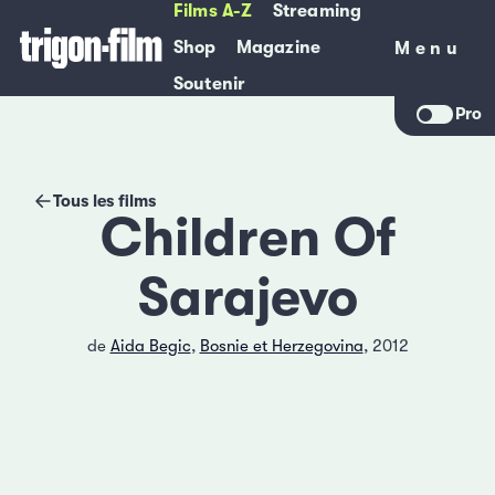
Films A-Z
Streaming
Shop
Magazine
Menu
Menu
Soutenir
Pro
Tous les films
Children Of
Sarajevo
de
Aida Begic
,
Bosnie et Herzegovina
, 2012