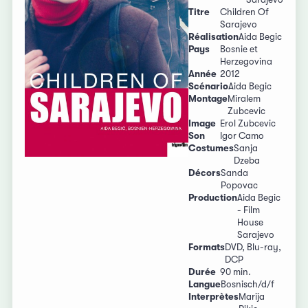
Titre
Children Of
Sarajevo
Réalisation
Aida Begic
Pays
Bosnie et
Herzegovina
Année
2012
Scénario
Aida Begic
Montage
Miralem
Zubcevic
Image
Erol Zubcevic
Son
Igor Camo
Costumes
Sanja
Dzeba
Décors
Sanda
Popovac
Production
Aida Begic
- Film
House
Sarajevo
Formats
DVD, Blu-ray,
DCP
Durée
90 min.
Langue
Bosnisch/d/f
Interprètes
Marija