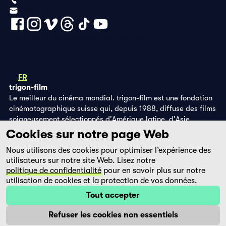
info@trigon-film.org
Déclaration de protection des données
Impressum
DE
FR
EN
trigon-film
Le meilleur du cinéma mondial. trigon-film est une fondation
cinématographique suisse qui, depuis 1988, diffuse des films
soigneusement sélectionnés d'Amérique latine, d'Asie,
d'Afrique et d'Europe de l'Est, dans les salles de cinéma,
Cookies sur notre page Web
grâce à ses propres éditions DVD et sur la plateforme de
Nous utilisons des cookies pour optimiser l’expérience des
streaming filmingo.
utilisateurs sur notre site Web. Lisez notre
politique de confidentialité
pour en savoir plus sur notre
utilisation de cookies et la protection de vos données.
Tout accepter
Refuser les cookies non essentiels