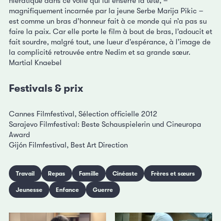
hiératique dans ce voile qui lui enserre la tête, –
magnifiquement incarnée par la jeune Serbe Marija Pikic –
est comme un bras d’honneur fait à ce monde qui n’a pas su
faire la paix. Car elle porte le film à bout de bras, l’adoucit et
fait sourdre, malgré tout, une lueur d’espérance, à l’image de
la complicité retrouvée entre Nedim et sa grande sœur.
Martial Knaebel
Festivals & prix
Cannes Filmfestival, Sélection officielle 2012
Sarajevo Filmfestival: Beste Schauspielerin und Cineuropa
Award
Gijón Filmfestival, Best Art Direction
Travail
Repas
Famille
Cinéaste
Frères et sœurs
Jeunesse
Enfance
Guerre