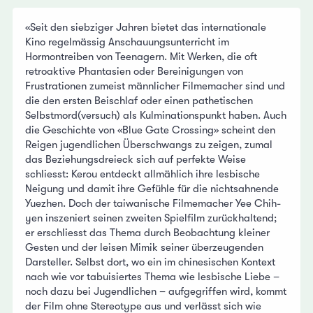
«Seit den siebziger Jahren bietet das internationale
Kino regelmässig Anschauungsunterricht im
Hormontreiben von Teenagern. Mit Werken, die oft
retroaktive Phantasien oder Bereinigungen von
Frustrationen zumeist männlicher Filmemacher sind und
die den ersten Beischlaf oder einen pathetischen
Selbstmord(versuch) als Kulminationspunkt haben. Auch
die Geschichte von «Blue Gate Crossing» scheint den
Reigen jugendlichen Überschwangs zu zeigen, zumal
das Beziehungsdreieck sich auf perfekte Weise
schliesst: Kerou entdeckt allmählich ihre lesbische
Neigung und damit ihre Gefühle für die nichtsahnende
Yuezhen. Doch der taiwanische Filmemacher Yee Chih-
yen inszeniert seinen zweiten Spielfilm zurückhaltend;
er erschliesst das Thema durch Beobachtung kleiner
Gesten und der leisen Mimik seiner überzeugenden
Darsteller. Selbst dort, wo ein im chinesischen Kontext
nach wie vor tabuisiertes Thema wie lesbische Liebe –
noch dazu bei Jugendlichen – aufgegriffen wird, kommt
der Film ohne Stereotype aus und verlässt sich wie