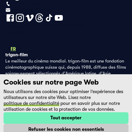
+41 (0)56 430 12 30
info@trigon-film.org
Déclaration de protection des données
Impressum
DE
FR
EN
trigon-film
Le meilleur du cinéma mondial. trigon-film est une fondation
cinématographique suisse qui, depuis 1988, diffuse des films
soigneusement sélectionnés d'Amérique latine, d'Asie,
d'Afrique et d'Europe de l'Est, dans les salles de cinéma,
Cookies sur notre page Web
grâce à ses propres éditions DVD et sur la plateforme de
Nous utilisons des cookies pour optimiser l’expérience des
streaming filmingo.
utilisateurs sur notre site Web. Lisez notre
politique de confidentialité
pour en savoir plus sur notre
utilisation de cookies et la protection de vos données.
Tout accepter
Refuser les cookies non essentiels