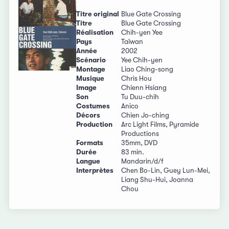
Titre original
Blue Gate Crossing
Titre
Blue Gate Crossing
Réalisation
Chih-yen Yee
Pays
Taïwan
Année
2002
Scénario
Yee Chih-yen
Montage
Liao Ching-song
Musique
Chris Hou
Image
Chienn Hsiang
Son
Tu Duu-chih
Costumes
Anico
Décors
Chien Jo-ching
Production
Arc Light Films, Pyramide
Productions
Formats
35mm, DVD
Durée
83 min.
Langue
Mandarin/d/f
Interprètes
Chen Bo-Lin, Guey Lun-Mei,
Liang Shu-Hui, Joanna
Chou