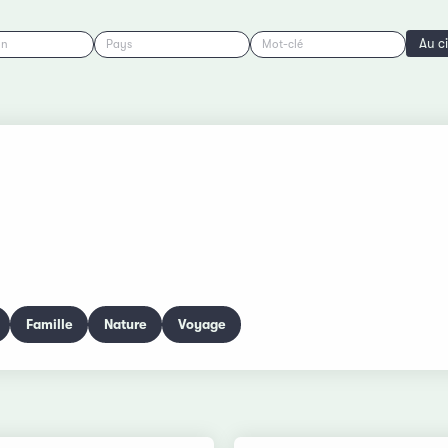
Au c
on
Pays
Mot-clé
Famille
Nature
Voyage