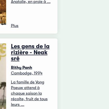
Anatolie, en proie à ...
Plus
Les gens de la
rizière - Neak
srê
Rithy Panh
Cambodge, 1994
La famille de Vong
Poeuw attend à
chaque saison la
récolte, fruit de tous
leurs ...