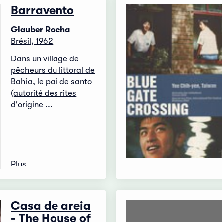
Barravento
Glauber Rocha
Brésil, 1962
Dans un village de
pêcheurs du littoral de
Bahia, le pai de santo
(autorité des rites
d'origine ...
Plus
Casa de areia
- The House of