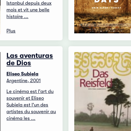
Istanbul depuis deux
mois et vit une belle
histoire ...
Plus
Las aventuras
de Dios
Eliseo Subiela
Argentine, 2001
Le cinéma est l'art du
souvenir et Eliseo
Subiela est l'un des
artistes du souvenir au
cinéma les ...