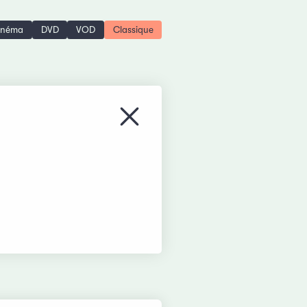
inéma
DVD
VOD
Classique
Fermer le menu