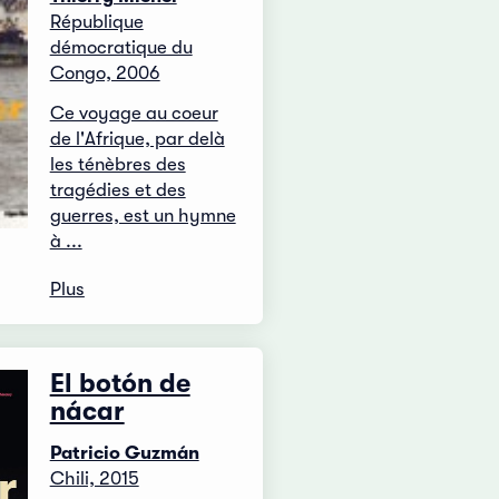
République
démocratique du
Congo, 2006
Ce voyage au coeur
de l'Afrique, par delà
les ténèbres des
tragédies et des
guerres, est un hymne
à ...
Plus
El botón de
nácar
Patricio Guzmán
Chili, 2015