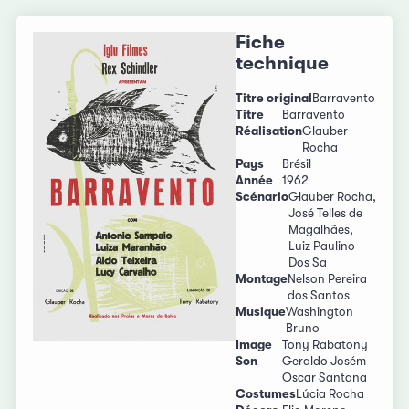
Fiche
technique
Titre original
Barravento
Titre
Barravento
Réalisation
Glauber
Rocha
Pays
Brésil
Année
1962
Scénario
Glauber Rocha,
José Telles de
Magalhães,
Luiz Paulino
Dos Sa
Montage
Nelson Pereira
dos Santos
Musique
Washington
Bruno
Image
Tony Rabatony
Son
Geraldo Josém
Oscar Santana
Costumes
Lúcia Rocha