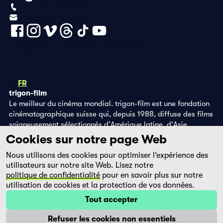
+41 (0)56 430 12 30
info@trigon-film.org
Déclaration de protection des données
Impressum
DE
FR
EN
trigon-film
Le meilleur du cinéma mondial. trigon-film est une fondation
cinématographique suisse qui, depuis 1988, diffuse des films
soigneusement sélectionnés d'Amérique latine, d'Asie,
d'Afrique et d'Europe de l'Est, dans les salles de cinéma,
Cookies sur notre page Web
grâce à ses propres éditions DVD et sur la plateforme de
Nous utilisons des cookies pour optimiser l’expérience des
streaming filmingo.
utilisateurs sur notre site Web. Lisez notre
politique de confidentialité
pour en savoir plus sur notre
utilisation de cookies et la protection de vos données.
Tout accepter
Refuser les cookies non essentiels