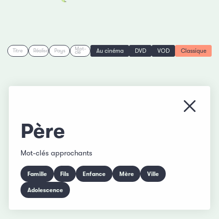
Mot-
Au cinéma
DVD
VOD
Classique
Titre
Réalisation
Pays
clé
Fermer
Père
Mot-clés approchants
Famille
Fils
Enfance
Mère
Ville
Adolescence