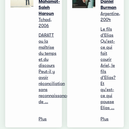
Mahamat-
Daniel
Saleh
Burman
Haroun
Argentine,
Tchad,
2004
2006
Le fils
DARATT
d'Elias
ou la
Qu'est-
maîtrise
ce qui
du temps
fait
et du
courir
discours
Ariel, le
Peut-il y
fils
avoir
d'Elias?
réconciliation
Et
sans
qu'est-
reconnaissance
ce qui
de ...
pousse
Elias ...
Plus
Plus