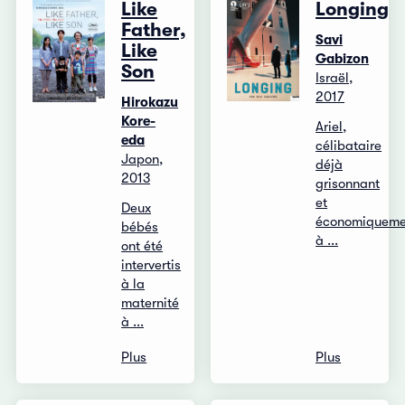
Like
Longing
Father,
Savi
Like
Gabizon
Son
Israël,
2017
Hirokazu
Kore-
Ariel,
eda
célibataire
Japon,
déjà
2013
grisonnant
et
Deux
économiqueme
bébés
à ...
ont été
intervertis
à la
maternité
à ...
Plus
Plus