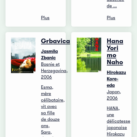
de ...
Plus
Plus
Grbavica
Hana
Yori
Jasmila
mo
Zbanic
Naho
Bosnie et
Herzegovina,
Hirokazu
2006
Kore-
eda
Esma,
Japon,
mère
2006
célibataire,
vit avec
HANA,
sa fille
une
de douze
délicatesse
ans,
japonaise
Sara,
Hirokazu