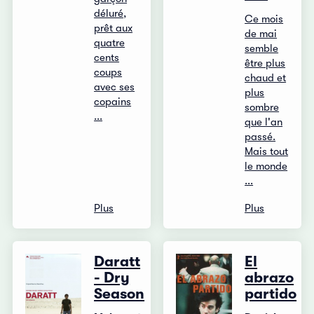
déluré,
Ce mois
prêt aux
de mai
quatre
semble
cents
être plus
coups
chaud et
avec ses
plus
copains
sombre
...
que l'an
passé.
Mais tout
le monde
...
Plus
Plus
Daratt
El
- Dry
abrazo
Season
partido