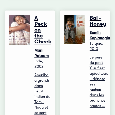
A
Bal -
Peck
Honey
on
Semih
the
Kaplanoglu
Cheek
Turquie,
2010
Mani
Ratnam
Le père
Inde,
du petit
2002
Yusuf est
apiculteur.
Amudha
Il dépose
a grandi
ses
dans
ruches
l'état
dans les
indien du
branches
Tamil
hautes ...
Nadu et
se sent