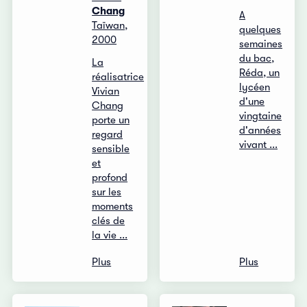
Chang
A
Taïwan,
quelques
2000
semaines
du bac,
La
Réda, un
réalisatrice
lycéen
Vivian
d'une
Chang
vingtaine
porte un
d'années
regard
vivant ...
sensible
et
profond
sur les
moments
clés de
la vie ...
Plus
Plus