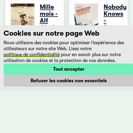
Mille
Nobody
mois -
Knows
Alf
-
Chahr
Dare
Cookies sur notre page Web
mo
Faouzi
shiranai
Nous utilisons des cookies pour optimiser l’expérience des
Bensaidi
utilisateurs sur notre site Web. Lisez notre
Maroc,
Hirokazu
politique de confidentialité
pour en savoir plus sur notre
2003
Kore-
utilisation de cookies et la protection de vos données.
eda
1981,
Tout accepter
Japon,
Maroc, le
2004
mois du
Refuser les cookies non essentiels
Ramadan.
En plein
Dans un
Tokyo,
village
quatre
au coeur
enfants,
des
tous de
montagnes
pères
de
différents,
l'Atlas,
vivent