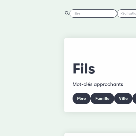
Titre
Réalisati
Fils
Mot-clés approchants
Père
Famille
Ville