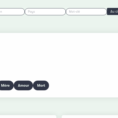
Au c
on
Pays
Mot-clé
Mère
Amour
Mort