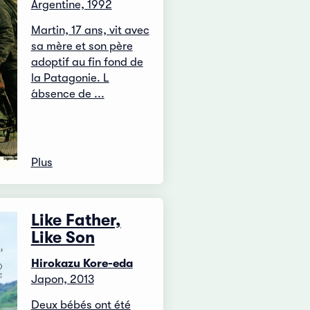
Argentine, 1992
Martin, 17 ans, vit avec
sa mère et son père
adoptif au fin fond de
la Patagonie. L
́absence de ...
Plus
Like Father,
Like Son
Hirokazu Kore-eda
Japon, 2013
Deux bébés ont été