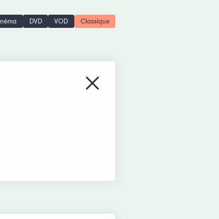
inéma
DVD
VOD
Classique
Fermer le menu