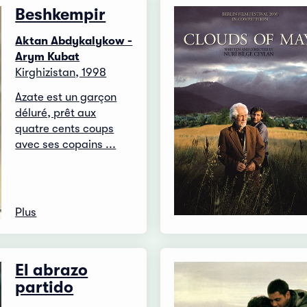
Beshkempir
Aktan Abdykalykow -
Arym Kubat
Kirghizistan, 1998
Azate est un garçon
déluré, prêt aux
quatre cents coups
avec ses copains ...
Plus
El abrazo
partido