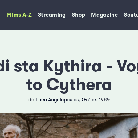
Films A-Z
Streaming
Shop
Magazine
Soute
di sta Kythira - V
to Cythera
de
Theo Angelopoulos
,
Grèce
, 1984