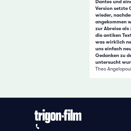
Dantes und ein
Version setzte 
wieder, nachde
angekommen war
zur Abreise als
die antiken Text
was wirklich ne
uns einfach ne
Gedanken zu de
untersucht wur
Theo Angelopou
+41 (0)56 430 12 30