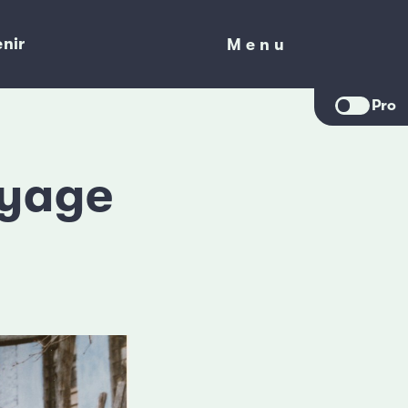
nir
Menu
Menu
Pro
oyage