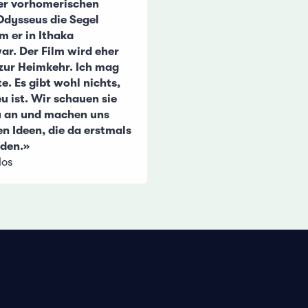
er vorhomerischen
Odysseus die Segel
m er in Ithaka
. Der Film wird eher
 zur Heimkehr. Ich mag
e. Es gibt wohl nichts,
u ist. Wir schauen sie
u an und machen uns
n Ideen, die da erstmals
den.»
los
Déclaration de protection des données
Impressum