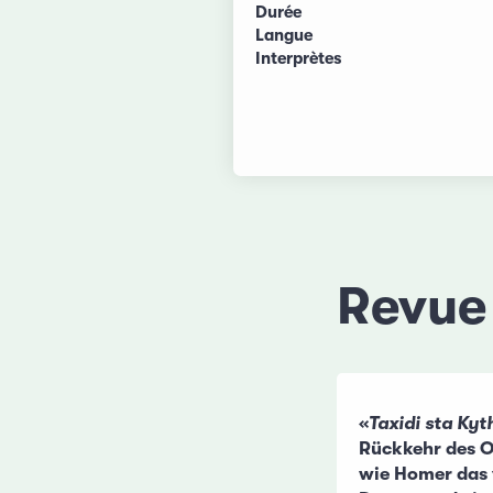
Durée
Langue
Interprètes
Revue
«
Taxidi sta Kyt
Rückkehr des O
wie Homer das 