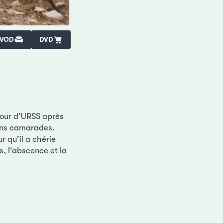
VOD
DVD
etour d’URSS après
iens camarades.
 qu’il a chérie
s, l'abscence et la