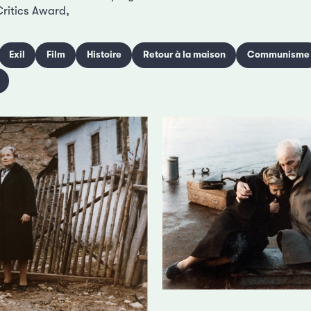
ritics Award,
Exil
Film
Histoire
Retour à la maison
Communisme