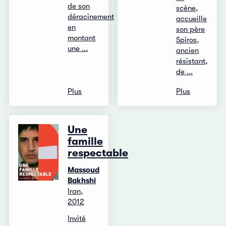
de son
scène,
déracinement
accueille
en
son père
montant
Spiros,
une ...
ancien
résistant,
de ...
Plus
Plus
Une
famille
respectable
Massoud
Bakhshi
Iran,
2012
Invité