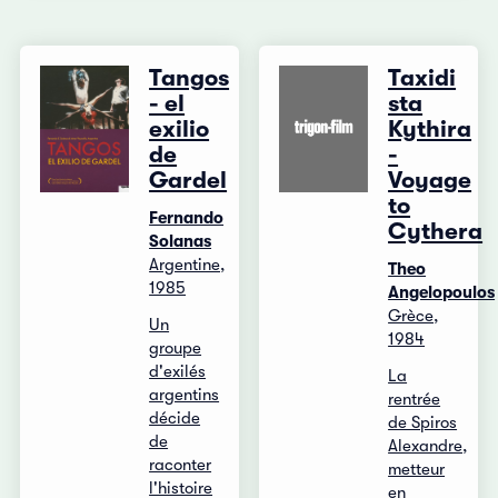
Tangos
Taxidi
- el
sta
exilio
Kythira
de
-
Gardel
Voyage
to
Fernando
Cythera
Solanas
Argentine,
Theo
1985
Angelopoulos
Grèce,
Un
1984
groupe
d'exilés
La
argentins
rentrée
décide
de Spiros
de
Alexandre,
raconter
metteur
l'histoire
en