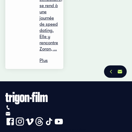
se rend à
une
journée
de speed
dating.
Elle y
rencontre
Zoran, ...
Plus
+41 (0)56 430 12 30
info@trigon-film.org
Déclaration de protection des données