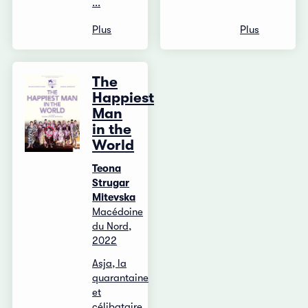
...
Plus
Plus
The
Happiest
Man
in the
World
Teona
Strugar
Mitevska
Macédoine
du Nord,
2022
Asja, la
quarantaine
et
célibataire,