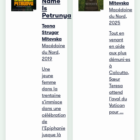
Name
Mitevska
Is
Macédoine
Petrunya
du Nord,
2025
Teona
Strugar
Tout en
Mitevska
venant
Macédoine
en aide
du Nord,
aux plus
2019
démuni·es
à
Une
Calcutta,
jeune
Sœur
femme
Teresa
dans la
attend
trentaine
l’aval du
s’immisce
Vatican
dans une
pour ...
célébration
de
l’Epiphanie
jusque là